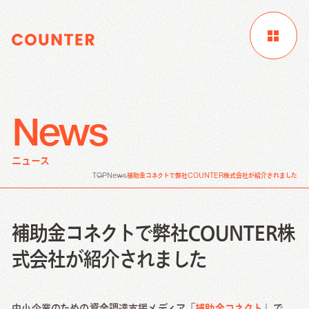
News
サイトTOP
企業情報
制作実績
ニュース
お客様成功事例
ブログ
ニュース
TOP
News
補助金コネクトで弊社COUNTER株式会社が紹介されました
Digital Marketing
資料請求
お問い合わせ
サービス
補助金コネクトで弊社COUNTER株
Creative Work
式会社が紹介されました
Digital Marketing
Local Media
中小企業のための資金調達支援メディア「
補助金コネクト
」で、