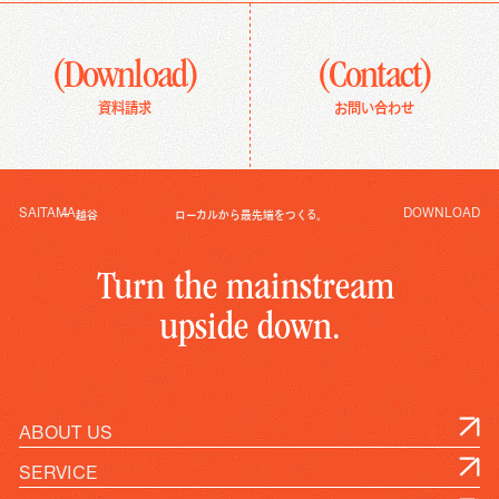
(Download)
(Contact)
資料請求
お問い合わせ
SAITAMA
DOWNLOAD
越谷
ローカルから最先端をつくる。
T
u
r
n
t
h
e
m
a
i
n
s
t
r
e
a
m
u
p
s
i
d
e
d
o
w
n
.
ABOUT US
SERVICE