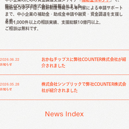
Creative Work
弊社COUNTER株式会社が掲載されました。
補助金コネクトは、最新制度情報から専門家による申請サポート
まで、中小企業の補助金・助成金申請や融資・資金調達を支援し
Local Media
ます。
年間1,000件以上の相談実績、支援総額10億円以上。
ご相談は無料です。
Download
資料ダウンロード
おかねチップスに弊社COUNTER株式会社が紹
2026.06.22
お知らせ
介されました
Contact Us
お問い合わせ
株式会社シンプリックで弊社COUNTER株式会
2026.05.28
お知らせ
社が紹介されました
News Index