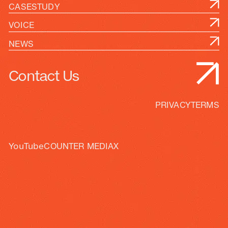
CASESTUDY
VOICE
NEWS
Contact Us
PRIVACY
TERMS
YouTube
COUNTER MEDIA
X