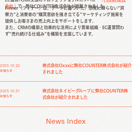
Creative Work
会社
」で、弊社COUNTER株式会社が掲載されました。
Finner（フィナー）は、データに基づいた、感覚に頼らない”洞
察力”と消費者の”購買意欲を掻き立てる”マーケティング施策を
Local Media
提供しお客さまの売上向上をサポートをします。
また、CRMの構築と効果的な活用により営業組織・EC運営問わ
ず”売れ続ける仕組み”を構築を支援しています。
Download
資料ダウンロード
株式会社Oxxxに弊社COUNTER株式会社が紹介
2025.10.22
お知らせ
されました
Contact Us
お問い合わせ
株式会社ネイビーグループに弊社COUNTER株
2025.10.21
お知らせ
式会社が紹介されました
News Index