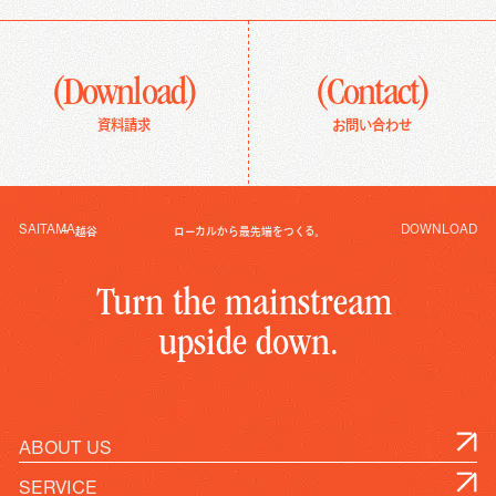
(Download)
(Contact)
資料請求
お問い合わせ
SAITAMA
DOWNLOAD
越谷
ローカルから最先端をつくる。
T
u
r
n
t
h
e
m
a
i
n
s
t
r
e
a
m
u
p
s
i
d
e
d
o
w
n
.
ABOUT US
SERVICE