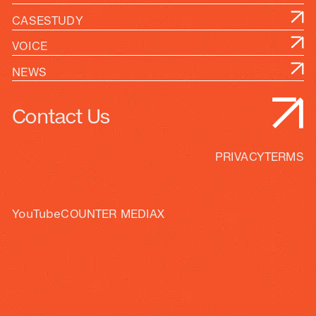
CASESTUDY
VOICE
NEWS
Contact Us
PRIVACY
TERMS
YouTube
COUNTER MEDIA
X