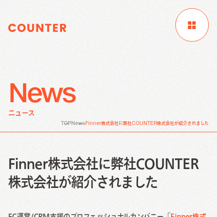
News
サイトTOP
企業情報
制作実績
ニュース
お客様成功事例
ブログ
ニュース
TOP
News
Finner株式会社に弊社COUNTER株式会社が紹介されました
Digital Marketing
資料請求
お問い合わせ
サービス
Finner株式会社に弊社COUNTER
Creative Work
株式会社が紹介されました
Digital Marketing
Local Media
EC運営/CRM支援のプロフェッショナルカンパニー「
Finner株式