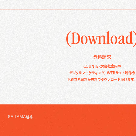
KOSHIGAYAZINE
埼玉ベース
Download
C
資料ダウンロード
お問い
(Download
資料請求
COUNTERの会社案内や
デジタルマーケティング、WEBサイト制作の
お役立ち資料が無料でダウンロード頂けます
SAITAMA
越谷