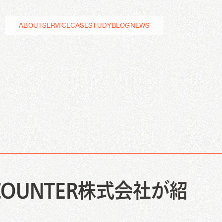
ABOUT
SERVICE
CASESTUDY
BLOG
NEWS
ting
制作実績
お客様成功事例
ブログ
せ
サービス
Web広告
CRM/MA運用
Facebook広告運用代行
CRM・SFA運用代行
TikTok広告運用代行
Salesforce運用代行
Instagram広告運用代行
Hubspot導入支援/運用代行
MA運用代行
ng
OUNTER株式会社が紹
b広告
CRM/MA運用
acebook広告運用代行
CRM・SFA運用代行
グラフィックデザイン
映像制作