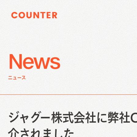
Digital Marke
Service Contents
Index
サイトTOP
企業情報
News
資料請求
お問い合わ
SEO
ニュース
SEOコンサルティング
AI-SEO記事制作/作成代行
被リンク獲得運用代行
データベース型サイトSEO支援
Digital Marketi
Service Contents
オウンドメディアコンサルティング
Creative Work
ジャグー株式会社に弊社C
SEO
We
介されました
SEOコンサルティング
F
Web制作