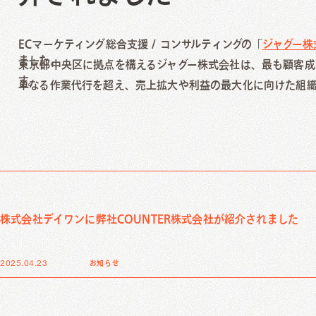
AI-SEO記事制作/作成代行
T
BtoBサイト制作
被リンク獲得運用代行
I
オウンドメディア制作・構築
データベース型サイトSEO支援
コーポレートサイト制作
ECマーケティング総合支援 / コンサルティングの「
ジャグー株
オウンドメディアコンサルティング
LP制作
Creative Work
ました。
東京都中央区に拠点を構えるジャグー株式会社は、最も顧客成
Webサイトの保守・運用代行
す。
単なる作業代行を超え、売上拡大や利益の最大化に向けた組織
SMB向けWebサイト制作サービス
Choice
Web制作
グラ
Local Media
BtoBサイト制作
ロ
オウンドメディア制作・構築
コーポレートサイト制作
メディア運営
LP制作
SAITAMAZINE
Webサイトの保守・運用代行
KOSHIGAYAZINE
SMB向けWebサイト制作サービス
埼玉ベース
株式会社デイワンに弊社COUNTER株式会社が紹介されました
Choice
Local Media
2025.04.23
お知らせ
メディア運営
SAITAMAZINE