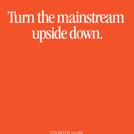
T
u
r
n
t
h
e
m
a
i
n
s
t
r
e
a
m
u
p
s
i
d
e
d
o
w
n
.