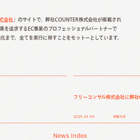
ikTok広告運用代行
Salesforce運用代行
ロゴ・VI制作
動画制作
nstagram広告運用代行
Hubspot導入支援/運用代行
採用動画制作
MA運用代行
式会社
」のサイトで、弊社COUNTER株式会社が掲載され
果を追求するEC事業のプロフェッショナルパートナーで
化まで、全てを実行に移すことをモットーとしています。
フィックデザイン
映像制作
ゴ・VI制作
動画制作
採用動画制作
フリーコンサル株式会社に弊社C
2025.04.09
お知らせ
News Index