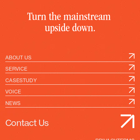
T
u
r
n
t
h
e
m
a
i
n
s
t
r
e
a
m
u
p
s
i
d
e
d
o
w
n
.
ABOUT US
SERVICE
CASESTUDY
VOICE
NEWS
Contact Us