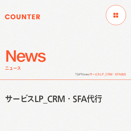
News
サイトTOP
企業情報
制作実績
ニュース
お客様成功事例
ブログ
ニュース
TOP
News
サービスLP_CRM・SFA代行
Digital Marketing
資料請求
お問い合わせ
サービス
サービスLP_CRM・SFA代行
Creative Work
Digital Marketing
Local Media