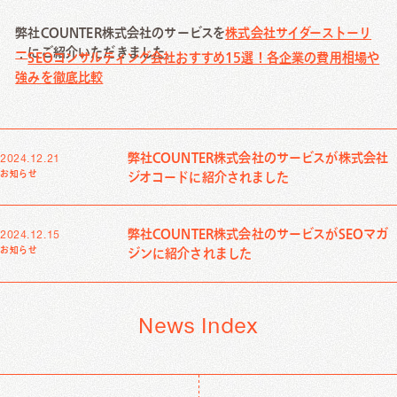
Creative Work
弊社COUNTER株式会社のサービスを
株式会社サイダーストーリ
ー
にご紹介いただきました。
Local Media
・
SEOコンサルティング会社おすすめ15選！各企業の費用相場や
強みを徹底比較
Download
弊社COUNTER株式会社のサービスが株式会社
2024.12.21
資料ダウンロード
お知らせ
ジオコードに紹介されました
Contact Us
弊社COUNTER株式会社のサービスがSEOマガ
2024.12.15
お知らせ
ジンに紹介されました
お問い合わせ
News Index