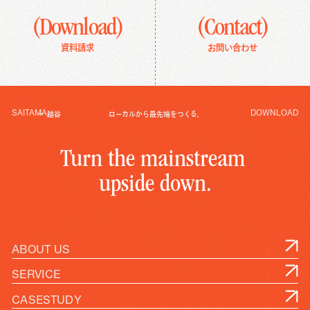
(Download)
(Contact)
資料請求
お問い合わせ
SAITAMA
DOWNLOAD
越谷
ローカルから最先端をつくる。
T
u
r
n
t
h
e
m
a
i
n
s
t
r
e
a
m
u
p
s
i
d
e
d
o
w
n
.
ABOUT US
SERVICE
CASESTUDY