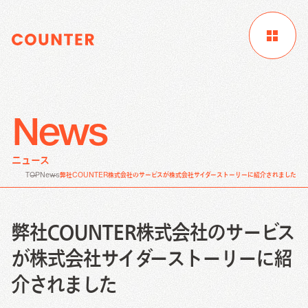
News
サイトTOP
企業情報
制作実績
ニュース
お客様成功事例
ブログ
ニュース
TOP
News
弊社COUNTER株式会社のサービスが株式会社サイダーストーリーに紹介されました
Digital Marketing
資料請求
お問い合わせ
サービス
弊社COUNTER株式会社のサービス
Creative Work
が株式会社サイダーストーリーに紹
Digital Marketing
介されました
Local Media