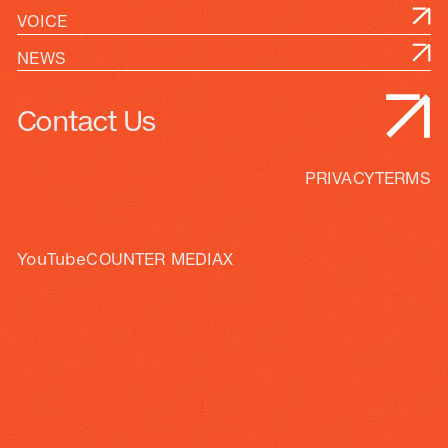
VOICE
NEWS
Contact Us
PRIVACY
TERMS
YouTube
COUNTER MEDIA
X