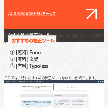
AI-SEO記事制作代行サービス
おすすめの校正ツール
記事の校正・校閲を効率的に行うためには、適切なツールを活用
おすすめの校正ツール
することが重要です。
① [無料] Enno
② [有料] 文賢
③ [有料] Typoless
ここでは、特におすすめの校正ツールをいくつか紹介します。
[無料] Enno