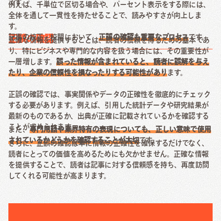
です。
例えば、千単位で区切る場合や、パーセント表示をする際には、
全体を通して一貫性を持たせることで、読みやすさが向上しま
す。
記事の校正・校閲において、
正誤の確認も重要なプロセス
です。
正誤の確認
正確な情報を提供することは、読者の信頼を得るための基本であ
り、特にビジネスや専門的な内容を扱う場合には、その重要性が
一層増します。
誤った情報が含まれていると、読者に誤解を与え
たり、企業の信頼性を損なったりする可能性があり
ます。
正誤の確認では、事実関係やデータの正確性を徹底的にチェック
する必要があります。例えば、引用した統計データや研究結果が
最新のものであるか、出典が正確に記載されているかを確認する
ことが求められます。
また、
専門用語や業界特有の表現についても、正しい意味で使用
されているかどうかを確認することが大切
です。
さらに、正誤の確認は単に情報の正確性を確保するだけでなく、
読者にとっての価値を高めるためにも欠かせません。正確な情報
を提供することで、読者は記事に対する信頼感を持ち、再度訪問
してくれる可能性が高まります。