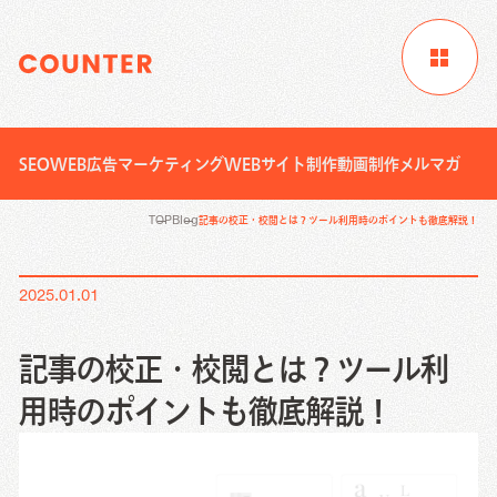
SEO
WEB広告
マーケティング
WEBサイト制作
動画制作
メルマガ
サイトTOP
企業情報
制作実績
TOP
Blog
記事の校正・校閲とは？ツール利用時のポイントも徹底解説！
お客様成功事例
ブログ
ニュース
2025.01.01
Digital Marketing
資料請求
お問い合わせ
サービス
記事の校正・校閲とは？ツール利
Creative Work
用時のポイントも徹底解説！
Digital Marketing
Local Media