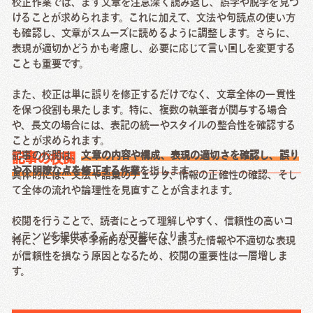
校正作業では、まず文章を注意深く読み返し、誤字や脱字を見つ
けることが求められます。これに加えて、文法や句読点の使い方
も確認し、文章がスムーズに読めるように調整します。さらに、
表現が適切かどうかも考慮し、必要に応じて言い回しを変更する
ことも重要です。
また、校正は単に誤りを修正するだけでなく、文章全体の一貫性
を保つ役割も果たします。特に、複数の執筆者が関与する場合
や、長文の場合には、表記の統一やスタイルの整合性を確認する
ことが求められます。
記事の校閲は、
文章の内容や構成、表現の適切さを確認し、誤り
記事の校閲
や不明瞭な点を修正する作業
を指します。
具体的には、文法や語彙のチェック、情報の正確性の確認、そし
て全体の流れや論理性を見直すことが含まれます。
校閲を行うことで、読者にとって理解しやすく、信頼性の高いコ
ンテンツを提供することが可能になります。
特に、ビジネスや学術的な文書では、誤った情報や不適切な表現
が信頼性を損なう原因となるため、校閲の重要性は一層増しま
す。