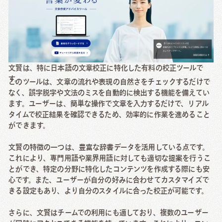
文賢は、特に日本語の文章校正に特化した有料の校正ツールで
す。
このツールは、文章の流れや表現の自然さをチェックするだけで
なく、誤字脱字や文法のミスを自動的に検出する機能を備えてい
ます。ユーザーは、簡単な操作で文章を入力するだけで、リアル
タイムで校正結果を確認できるため、効率的に作業を進めること
ができます。
文賢の特徴の一つは、豊富な辞書データを活用している点です。
これにより、専門用語や業界用語に対しても適切な提案を行うこ
とができ、特定の分野に特化したコンテンツを作成する際にも安
心です。また、ユーザーが自分の好みに合わせてカスタマイズで
きる設定もあり、より自分のスタイルに合った校正が可能です。
さらに、文賢はチームでの利用にも適しており、複数のユーザー