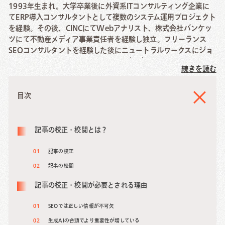
1993年生まれ。大学卒業後に外資系ITコンサルティング企業に
てERP導入コンサルタントとして複数のシステム運用プロジェクト
を経験。その後、CINCにてWebアナリスト、株式会社バンケッ
ツにて不動産メディア事業責任者を経験し独立。フリーランス
SEOコンサルタントを経験した後にニュートラルワークスにジョ
イン。SEO/コンテンツマーケティング戦略を得意分野とする。
続きを読む
◆ 経歴
2017年 日本タタ・コンサルタンシー・サービシズ株式会社/
目次
システムエンジニア(SAP Basis)
2018年 キャップジェミニ株式会社/ITコンサルタント(SAP
SD/MM)
記事の校正・校閲とは？
2019年 株式会社CINC/Webマーケティングアナリスト
2019年 株式会社バンケッツ/事業責任者(不動産メディア事
記事の校正
業)
記事の校閲
2020年 独立/Webマーケティングコンサルタント
2022年 株式会社ニュートラルワークス/執行役員 SEOコンサル
記事の校正・校閲が必要とされる理由
ティングリード
2024年 COUNTER株式会社 代表取締役
SEOでは正しい情報が不可欠
生成AIの台頭でより重要性が増している