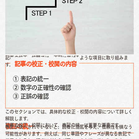
記事の校正・校閲では、下記に挙げるような項目に取り組みま
記事の校正・校閲の内容
す。
① 表記の統一
② 数字の正確性の確認
③ 正誤の確認
このセクションでは、具体的な校正・校閲の内容について詳しく
解説します。
記事の校正・校閲において、表記の統一は重要な要素です。
表記の統一
表記が統一されていないと、読者に混乱を与え、信頼性を損なう
可能性があります。例えば、同じ単語やフレーズが異なる表記で