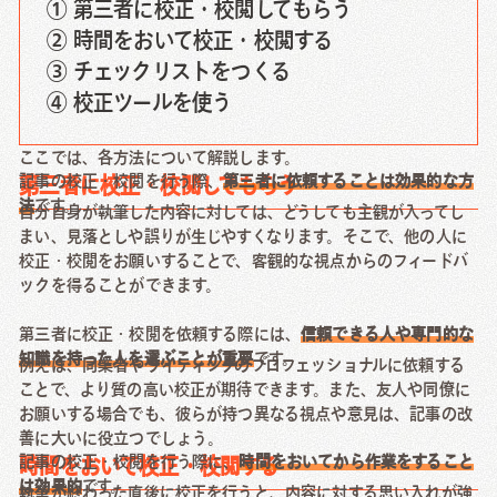
① 第三者に校正・校閲してもらう
② 時間をおいて校正・校閲する
③ チェックリストをつくる
④ 校正ツールを使う
ここでは、各方法について解説します。
記事の校正・校閲を行う際、
第三者に依頼することは効果的な方
第三者に校正・校閲してもらう
法
です。
自分自身が執筆した内容に対しては、どうしても主観が入ってし
まい、見落としや誤りが生じやすくなります。そこで、他の人に
校正・校閲をお願いすることで、客観的な視点からのフィードバ
ックを得ることができます。
第三者に校正・校閲を依頼する際には、
信頼できる人や専門的な
知識を持った人を選ぶことが重要
です。
例えば、同業者やライティングのプロフェッショナルに依頼する
ことで、より質の高い校正が期待できます。また、友人や同僚に
お願いする場合でも、彼らが持つ異なる視点や意見は、記事の改
善に大いに役立つでしょう。
記事の校正・校閲を行う際に、
時間をおいてから作業をすること
時間をおいて校正・校閲する
は効果的
です。
執筆が終わった直後に校正を行うと、内容に対する思い入れが強