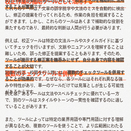
校正作業を効率的に進めるためには、
校正ツールを補助的に活用
校正作業の補助ツールとして活用する
することが重要
です。
これらのツールは、文章の誤字脱字や文法のミスを自動的に検出
し、修正の提案を行ってくれるため、作業の負担を軽減すること
ができます。しかし、これらのツールはあくまで補助的な役割を
果たすものであり、最終的な判断は人間が行う必要があります。
例えば、校正ツールは特定の文法ルールやスタイルガイドに基づ
いてチェックを行いますが、文脈やニュアンスを理解することは
難しいため、誤った修正を提案することもあります。そのため、
ツールが提示する修正案を鵜呑みにせず、自分自身で内容を確認
することが大切
です。
記事の校正・校閲を行う際には、
複数のチェックツールを併用す
複数のチェックツールを併用する
ることが効果的
です。なぜなら、各ツールにはそれぞれ異なる強
みや特性があり、単一のツールだけでは見落としが生じる可能性
があるからです。
例えば、あるツールは文法やスペルチェックに優れている一方
で、別のツールはスタイルやトーンの一貫性を確認するのに適し
ていることがあります。
また、ツールによっては特定の業界用語や専門用語に対する理解
が異なるため、複数のツールを使うことで、より広範囲にわたる