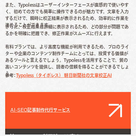
また、Typolessはユーザーインターフェースが直感的で使いやす
く、初めての方でも簡単に操作できるのが魅力です。文章を入力
するだけで、瞬時に校正結果が表示されるため、効率的に作業を
進めることができます。
さらに、校正結果は詳細に表示されるため、どの部分が問題であ
るかを明確に把握でき、修正作業がスムーズに行えます。
有料プランでは、より高度な機能が利用できるため、プロのライ
ターや企業のコンテンツ制作チームにとっては、投資する価値が
あるツールと言えるでしょう。Typolessを活用することで、質の
高いコンテンツを提供し、読者の信頼を得ることができるでしょ
う。
参考:
Typoless（タイポレス） 朝日新聞社の文章校正AI
AI-SEO記事制作代行サービス