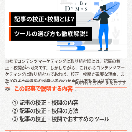
Creative Work
Local Media
Download
資料ダウンロード
自社でコンテンツマーケティングに取り組む際には、記事の校
正・校閲が不可欠です。しかしながら、これからコンテンツマー
Contact Us
ケティングに取り組む方であれば、校正・校閲が重要な理由、ま
たどのように進めれば良いのかわからない方も多いはずです。
そこで本記事では、記事の校正・校閲の内容や方法、またおすす
お問い合わせ
この記事で説明する内容
めのツールについて詳しく解説します。
① 記事の校正・校閲の内容
② 記事の校正・校閲の方法
③ 記事の校正・校閲でおすすめのツール