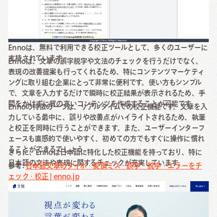
Ennoは、無料で利用できる校正ツールとして、多くのユーザーに
支持されています。
Ennoは、文章の誤字脱字や文法のチェックを行うだけでなく、
表現の改善提案も行ってくれるため、特にコンテンツマーケティ
ングに取り組む企業にとって非常に便利です。使い方もシンプル
で、文章を入力するだけで瞬時に校正結果が表示されるため、手
間をかけずに質の高いコンテンツを作成することが可能です。
Ennoの特徴の一つは、リアルタイムでの校正機能です。文章を入
力している最中に、誤りや改善点がハイライトされるため、執筆
と校正を同時に行うことができます。また、ユーザーインターフ
ェースも直感的で使いやすく、初めての方でもすぐに操作に慣れ
ることができるでしょう。
さらに、Ennoは日本語に特化した校正機能を持っており、特に
日本語の文法や表現に関するチェックが充実しています。
参考:
日本語文章のタイポ・変換ミス・誤字・脱字・エラーをチ
ェック・校正 | enno.jp
[有料] 文賢