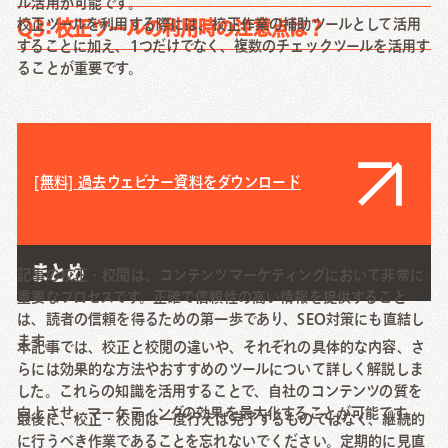
ル活用が可能です。
校正ツールを利用する際には、校正作業の補助ツールとして活用
Q3: 校正ツールの利用時の注意点は？
することに加え、1つだけでなく、複数のチェックツールを活用す
ることが重要です。
[無料] 過去ウェビナー資料をダウンロード
まとめ
記事の校正・校閲は、コンテンツマーケティングにおいて非常に
重要なプロセスです。正確で信頼性の高い情報を提供すること
は、読者の信頼を得るための第一歩であり、SEO対策にも直結し
ます。
本記事では、校正と校閲の違いや、それぞれの具体的な内容、さ
らには効果的な方法やおすすめのツールについて詳しく解説しま
した。これらの知識を活用することで、自社のコンテンツの質を
向上させ、マーケティングの効果を最大化することが可能です。
最後に、校正・校閲は一度行えば完了するものではなく、継続的
に行うべき作業であることを忘れないでください。定期的に見直