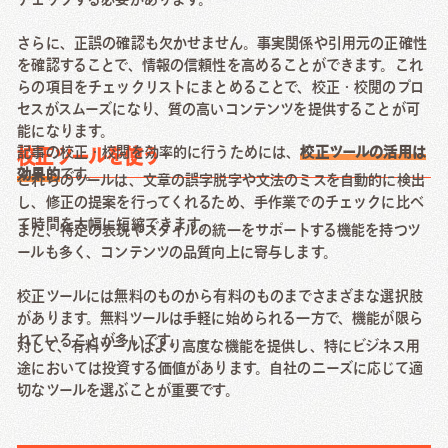
さらに、正誤の確認も欠かせません。事実関係や引用元の正確性
を確認することで、情報の信頼性を高めることができます。これ
らの項目をチェックリストにまとめることで、校正・校閲のプロ
セスがスムーズになり、質の高いコンテンツを提供することが可
能になります。
記事の校正・校閲を効率的に行うためには、
校正ツールの活用は
校正ツールを使う
効果的
です。
これらのツールは、文章の誤字脱字や文法のミスを自動的に検出
し、修正の提案を行ってくれるため、手作業でのチェックに比べ
て時間を大幅に短縮できます。
また、特定の表現やスタイルの統一をサポートする機能を持つツ
ールも多く、コンテンツの品質向上に寄与します。
校正ツールには無料のものから有料のものまでさまざまな選択肢
があります。無料ツールは手軽に始められる一方で、機能が限ら
れていることが多いです。
対して、有料ツールはより高度な機能を提供し、特にビジネス用
途においては投資する価値があります。自社のニーズに応じて適
切なツールを選ぶことが重要です。