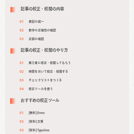
◆ 得意領域
・SEO戦略策定から実装支援(データベース・コンテンツ)
記事の校正・校閲の内容
・コンテンツマーケティング戦略策定から実装支援
表記の統一
数字の正確性の確認
正誤の確認
記事の校正・校閲のやり方
第三者に校正・校閲してもらう
時間をおいて校正・校閲する
チェックリストをつくる
校正ツールを使う
おすすめの校正ツール
[無料] Enno
[有料] 文賢
[有料] Typoless