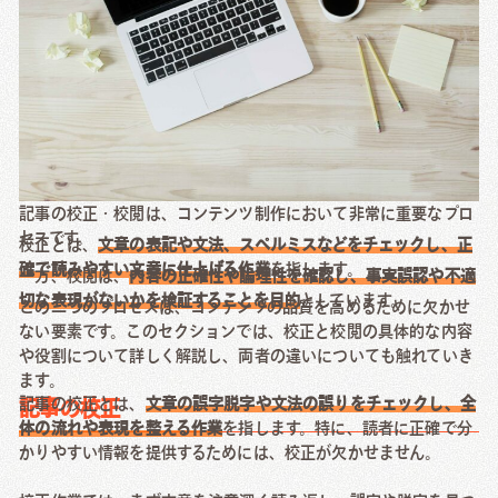
記事の校正・校閲は、コンテンツ制作において非常に重要なプロ
セスです。
校正とは、
文章の表記や文法、スペルミスなどをチェックし、正
確で読みやすい文章に仕上げる作業
を指します。
一方、校閲は、
内容の正確性や論理性を確認し、事実誤認や不適
切な表現がないかを検証することを目的
としています。
この二つのプロセスは、コンテンツの品質を高めるために欠かせ
ない要素です。このセクションでは、校正と校閲の具体的な内容
や役割について詳しく解説し、両者の違いについても触れていき
ます。
記事の校正とは、
文章の誤字脱字や文法の誤りをチェックし、全
記事の校正
体の流れや表現を整える作業
を指します。特に、読者に正確で分
かりやすい情報を提供するためには、校正が欠かせません。