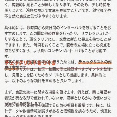
く、客観的に見ることが難しくなります。そのため、少し時間を
置くことで、冷静な視点で文章を見直すことができ、誤字脱字や
不自然な表現に気づきやすくなります。
具体的には、数時間から数日間のインターバルを設けることをお
すすめします。この間に他の作業を行ったり、リフレッシュした
りすることで、頭をクリアにし、文章に新たな視点を持つことが
できます。また、時間をおくことで、読者の立場に立った視点を
持ちやすくなり、より良いコンテンツに仕上げることが可能で
す。
記事の校正・校閲を効率的に行うためには、
チェックリストの作
チェックリストをつくる
成は有効
です。
チェックリストは、校正・校閲の際に確認すべきポイントを整理
し、見落としを防ぐためのツールとして機能します。具体的に
は、以下のような項目を含めると良いでしょう。
まず、表記の統一に関する項目を設けます。例えば、同じ用語や
表現が異なる形で使われていないか、漢字とひらがなの使い分け
が適切かを確認します。
次に、数字の正確性を確認するための項目も重要です。特に、統
計データや数値情報は誤りがあると信頼性を損なうため、慎重に
チェックする必要があります。