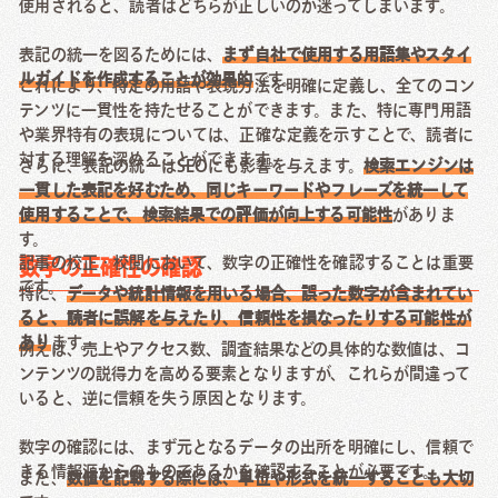
使用されると、読者はどちらが正しいのか迷ってしまいます。
表記の統一を図るためには、
まず自社で使用する用語集やスタイ
ルガイドを作成することが効果的
です。
これにより、特定の用語や表現方法を明確に定義し、全てのコン
テンツに一貫性を持たせることができます。また、特に専門用語
や業界特有の表現については、正確な定義を示すことで、読者に
対する理解を深めることができます。
さらに、表記の統一はSEOにも影響を与えます。
検索エンジンは
一貫した表記を好むため、同じキーワードやフレーズを統一して
使用することで、検索結果での評価が向上する可能性
がありま
す。
記事の校正・校閲において、数字の正確性を確認することは重要
数字の正確性の確認
です。
特に、
データや統計情報を用いる場合、誤った数字が含まれてい
ると、読者に誤解を与えたり、信頼性を損なったりする可能性が
あり
ます。
例えば、売上やアクセス数、調査結果などの具体的な数値は、コ
ンテンツの説得力を高める要素となりますが、これらが間違って
いると、逆に信頼を失う原因となります。
数字の確認には、まず元となるデータの出所を明確にし、信頼で
きる情報源からのものであるかを確認することが必要です。
また、
数値を記載する際には、単位や形式を統一することも大切