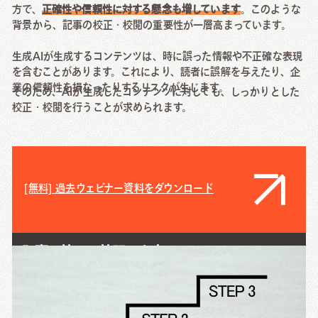
方で、
正確性や信頼性に対する懸念も増しています
。このような
背景から、記事の校正・校閲の重要性が一層高まっています。
生成AIが生成するコンテンツは、時に誤った情報や不正確な表現
を含むことがあります。これにより、読者に誤解を与えたり、企
業の信頼性を損なったりするリスクが生じます。
そのため、AIが生成したコンテンツに対しても、しっかりとした
校正・校閲を行うことが求められます。
[無料] 過去ウェビナー資料をダウンロード
記事の校正・校閲の内容