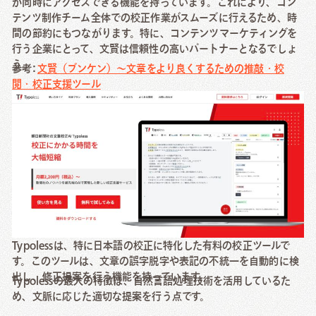
が同時にアクセスできる機能を持っています。これにより、コン
テンツ制作チーム全体での校正作業がスムーズに行えるため、時
間の節約にもつながります。特に、コンテンツマーケティングを
行う企業にとって、文賢は信頼性の高いパートナーとなるでしょ
う。
参考:
文賢（ブンケン）～文章をより良くするための推敲・校
閲・校正支援ツール
[有料] Typoless
Typolessは、特に日本語の校正に特化した有料の校正ツールで
す。このツールは、文章の誤字脱字や表記の不統一を自動的に検
出し、修正提案を行う機能を持っています。
Typolessの最大の特徴は、自然言語処理技術を活用しているた
め、文脈に応じた適切な提案を行う点です。