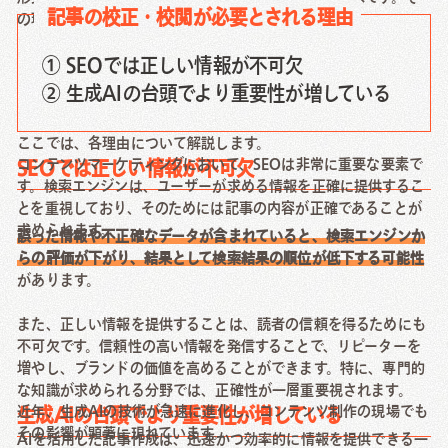
記事の校正・校閲が必要とされる理由
の理由は主に二つあります。
① SEOでは正しい情報が不可欠
② 生成AIの台頭でより重要性が増している
ここでは、各理由について解説します。
コンテンツマーケティングにおいて、SEOは非常に重要な要素で
SEOでは正しい情報が不可欠
す。検索エンジンは、ユーザーが求める情報を正確に提供するこ
とを重視しており、そのためには記事の内容が正確であることが
求められます。
誤った情報や不正確なデータが含まれていると、検索エンジンか
らの評価が下がり、結果として検索結果の順位が低下する可能性
があります。
また、正しい情報を提供することは、読者の信頼を得るためにも
不可欠です。信頼性の高い情報を発信することで、リピーターを
増やし、ブランドの価値を高めることができます。特に、専門的
な知識が求められる分野では、正確性が一層重要視されます。
近年、生成AIの技術が急速に進化し、コンテンツ制作の現場でも
生成AIの台頭でより重要性が増している
その影響が顕著に現れています。
AIを活用した記事作成は、迅速かつ効率的に情報を提供できる一