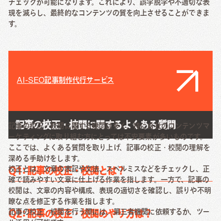
チェックが可能になります。これにより、誤字脱字や不適切な表
現を減らし、最終的なコンテンツの質を向上させることができま
す。
AI-SEO記事制作代行サービス
記事の校正・校閲に関するよくある質問
記事の校正・校閲に関する疑問は多く、特に自社のコンテンツマ
ーケティングに取り組む方にとっては不安要素が多いものです。
ここでは、よくある質問を取り上げ、記事の校正・校閲の理解を
深める手助けをします。
校正とは、文章の表記や文法、スペルミスなどをチェックし、正
Q1: 記事の校正・校閲とは？
確で読みやすい文章に仕上げる作業を指します。一方で、記事の
校閲は、文章の内容や構成、表現の適切さを確認し、誤りや不明
瞭な点を修正する作業を指します。
記事の校正・校閲を行う際には、第三者機関に依頼するか、ツー
Q2: 記事の校正・校閲のやり方は？