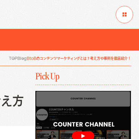
ニュース
TOP
Blog
BtoBのコンテンツマーケティングとは？考え方や事例を徹底紹介！
コンテンツ制作
Pick Up
インタビュー/取材記事制作代行
ホワイトペーパー制作/作成代行
メルマガ制作配信代行
考え方
コンテンツ制作
インタビュー/取材記事制作代行