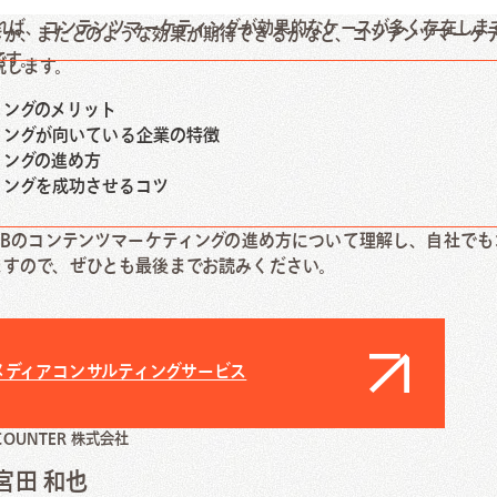
あれば、コンテンツマーケティングが効果的なケースが多く存在しま
きか、またどのような効果が期待できるかなど、コンテンツマーケ
ontact Us
です。
説します。
ィングのメリット
合わせ
ティングが向いている企業の特徴
ィングの進め方
ティングを成功させるコツ
oBのコンテンツマーケティングの進め方について理解し、自社で
ますので、ぜひとも最後までお読みください。
メディアコンサルティングサービス
COUNTER 株式会社
宮田 和也