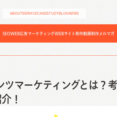
ABOUT
SERVICE
CASESTUDY
BLOG
NEWS
SEO
WEB広告
マーケティング
WEBサイト制作
動画制作
メルマガ
ting
制作実績
お客様成功事例
ブログ
せ
サービス
Web広告
CRM/MA運用
Facebook広告運用代行
CRM・SFA運用代行
TikTok広告運用代行
Salesforce運用代行
Instagram広告運用代行
Hubspot導入支援/運用代行
テンツマーケティングとは？
MA運用代行
ng
紹介！
b広告
CRM/MA運用
acebook広告運用代行
CRM・SFA運用代行
グラフィックデザイン
映像制作