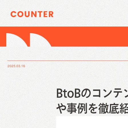
Digital Marke
Service Contents
Index
サイトTOP
企業情報
資料請求
お問い合わ
SEO
2025.03.16
SEOコンサルティング
AI-SEO記事制作/作成代行
被リンク獲得運用代行
BtoBのコン
データベース型サイトSEO支援
Digital Marketi
Service Contents
オウンドメディアコンサルティング
Creative Work
や事例を徹底
SEO
We
SEOコンサルティング
F
Web制作