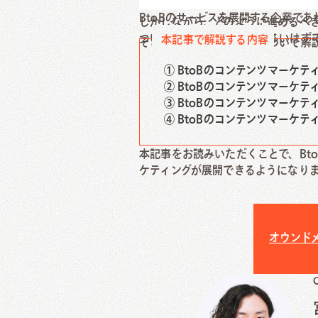
KOSHIGAYAZINE
BtoBのサービスを展開する企業で
しかしながら、どのように進めるべ
埼玉ベース
Download
C
ついて疑問を持たれる方は多いはず
本記事で解説する内容
そこで本記事では、下記について解
① BtoBのコンテンツマーケテ
資料ダウンロード
お問い
② BtoBのコンテンツマーケ
③ BtoBのコンテンツマーケテ
④ BtoBのコンテンツマーケ
本記事をお読みいただくことで、Bt
ケティングが展開できるようになり
オウンド