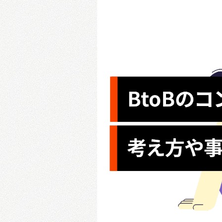
AI-SEO記事制作/作成代行
T
BtoBサイト制作
被リンク獲得運用代行
I
オウンドメディア制作・構築
データベース型サイトSEO支援
コーポレートサイト制作
オウンドメディアコンサルティング
LP制作
Creative Work
Webサイトの保守・運用代行
SMB向けWebサイト制作サービス
Choice
Web制作
グラ
Local Media
BtoBサイト制作
ロ
オウンドメディア制作・構築
コーポレートサイト制作
メディア運営
LP制作
SAITAMAZINE
Webサイトの保守・運用代行
KOSHIGAYAZINE
SMB向けWebサイト制作サービス
埼玉ベース
Choice
Local Media
メディア運営
SAITAMAZINE