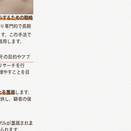
ルするための戦略
より専門的で長期
ます。この手法で
活用します。
説
、その目的やアプ
リサーチを行
増やすことを目
上を重視
します。
提供し、顧客の信
アルが重視されま
られます。