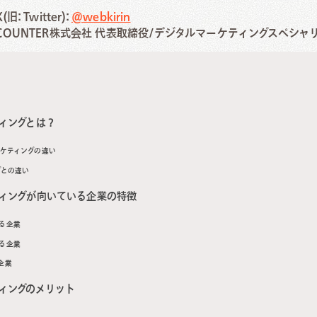
X(旧: Twitter):
@webkirin
COUNTER株式会社 代表取締役/デジタルマーケティングスペシャ
1993年生まれ。大学卒業後に外資系ITコンサルティング企業にてE
タントとして複数のシステム運用プロジェクトを経験。その後、CIN
リスト、株式会社バンケッツにて不動産メディア事業責任者を経験
ランスSEOコンサルタントを経験した後にニュートラルワークスにジ
コンテンツマーケティング戦略を得意分野とする。
ティングとは？
◆ 経歴
ーケティングの違い
2017年 日本タタ・コンサルタンシー・サービシズ株式会社/シ
グとの違い
(SAP Basis)
2018年 キャップジェミニ株式会社/ITコンサルタント(SAP SD/
ティングが向いている企業の特徴
2019年 株式会社CINC/Webマーケティングアナリスト
る企業
2019年 株式会社バンケッツ/事業責任者(不動産メディア事業)
2020年 独立/Webマーケティングコンサルタント
る企業
2022年 株式会社ニュートラルワークス/執行役員 SEOコンサル
企業
2024年 COUNTER株式会社 代表取締役
ティングのメリット
◆ 得意領域