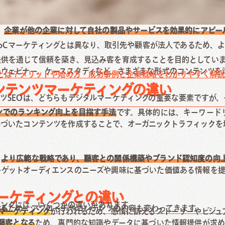
、
企業が他の企業に対して自社の製品やサービスを効果的にアピー
BtoCマーケティングとは異なり、取引先や顧客が法人であるため、
提供を通じて信頼を築き、見込み客を育成することを目的としてい
ウェビナー、ケーススタディなど、さまざまな形式のコンテンツを
とは？メリットや始め方・成功事例と企業戦略をわかりやすく解
ンテンツマーケティングの違い
ツSEOは、どちらもデジタルマーケティングの重要な要素ですが
ンでのランキング向上を目指す手法
です。具体的には、キーワード
基づいたコンテンツを作成することで、オーガニックトラフィックを
、
より広範な戦略であり、顧客との関係構築やブランド認知度の向
ーゲットオーディエンスのニーズや興味に基づいた価値ある情報を
マーケティングとの違い
ティングには、いくつかの違いがあります。
なる
ため、アプローチやコンテンツの内容も変わってきます。
マーケティング
が行われるため、感情に訴えるストーリーやビジュ
顧客となる
ため、専門的な知識やデータに基づいた情報提供が求め