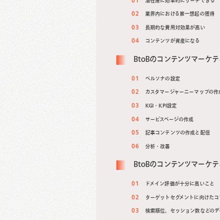
潜在層に効率的にリーチできる
業界内における第一想起の獲得
長期的な費用対効果が高い
コンテンツが資産になる
BtoBのコンテンツマーケ
ペルソナの設定
カスタマージャーニーマップの作
KGI・KPI設定
サービスページの作成
記事コンテンツの作成と配信
分析・改善
BtoBのコンテンツマーケ
ドメイン評価が十分に高いこと
ターゲットセグメントに向けたコ
検索順位、セッション数などのデ