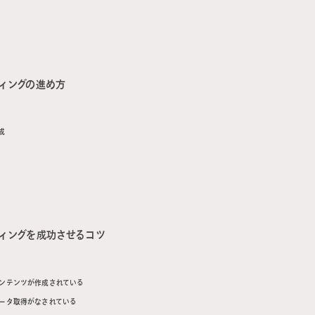
・SEO戦略策定から実装支援(データベース・コンテンツ)
・コンテンツマーケティング戦略策定から実装支援
ティングの進め方
成
ティングを成功させるコツ
ンテンツが作成されている
ータ取得がなされている