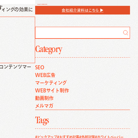
す。
ティングの効果に
Category
もコンテンツマー
SEO
WEB広告
マーケティング
WEBサイト制作
動画制作
メルマガ
Tags
#ピックアップ
#おすすめ記事
#外部対策
#ホワイトペーパー