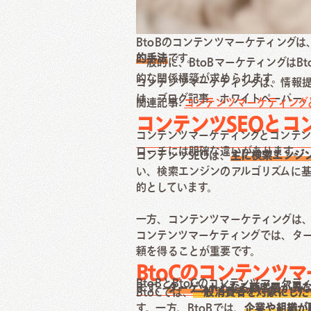
BtoBのコンテンツマーケティングは
的手法
です。
一般的に、BtoBマーケティングは
的な関係構築が求められます。
コンテンツマーケティングは、情報
は、ブログ記事、ホワイトペーパー、
関連記事:
コンテンツマーケティング
コンテンツSEOとコ
コンテンツマーケティングとコンテン
ローチには明確な違いがあります。
コンテンツSEOは、
主に検索エンジ
い、検索エンジンのアルゴリズムに
的としています。
一方、コンテンツマーケティングは
コンテンツマーケティングでは、タ
頼を得ることが重要です。
BtoCのコンテンツ
BtoBとBtoCのコンテンツマーケ
まず、
ターゲットとなる顧客層が異
BtoCでは、
一般消費者を対象にした
す。一方、BtoBでは、
企業や組織が