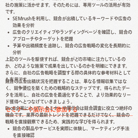
社の施策に活かせます。そのためには、専用ツールの活用が有効
です。
SEMrushを利用し、競合が出稿しているキーワードや広告の
効果を分析
広告のクリエイティブやランディングページを確認し、競合の
アプローチやターゲットを把握
予算や出稿頻度を追跡し、競合の広告戦略の変化を長期的に
分析
上記のツールを駆使すれば、競合がどの市場に注力しているの
か、どのような施策で成果を出しているのかを明確にできます。
さらに、自社の広告戦略を調整する際の具体的な参考材料として
も有用です。
競合の広告出稿状況を把握することは、単なる情報収集ではな
く、競争優位を築くための戦略的なステップです。得られたデー
タを活用し、自社の広告を最適化することで、より効果的なリー
ド獲得へとつなげていきましょう。
BtoB企業にとって、セミナーや展示会は競合調査に役立つ絶好の
セミナーや展示会に参加する
機会です。業界の最新トレンドを把握できるだけでなく、競合の
戦略を直接観察できるため、実践的な学びを得られます。
競合の製品やサービスを実際に体験し、マーケティング手法
を直接確認