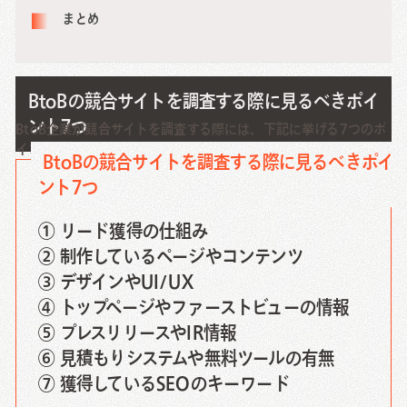
まとめ
BtoBの競合サイトを調査する際に見るべきポイ
ント7つ
BtoB企業が競合サイトを調査する際には、下記に挙げる7つのポ
イントに注目することが必要です。
BtoBの競合サイトを調査する際に見るべきポイ
ント7つ
① リード獲得の仕組み
② 制作しているページやコンテンツ
③ デザインやUI/UX
④ トップページやファーストビューの情報
⑤ プレスリリースやIR情報
⑥ 見積もりシステムや無料ツールの有無
⑦ 獲得しているSEOのキーワード