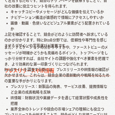
く左右するためです。競合のトップページを観察することで、自
社の改善に役立つヒントを得られます。
キャッチコピーやメッセージがどんな価値を伝えているか
ナビゲーション構造が直感的で情報にアクセスしやすいか
画像・動画・色使いなどビジュアル要素がどう配置されている
か
上記を確認することで、競合がどのように訪問者へ訴求している
のかが分かります。特にBtoB分野では、信頼性や専門性を感じ
させるデザインや言葉選びが重要です。
また、ナビゲーションの分かりやすさや、ファーストビューのメ
ッセージが明確かどうかも見極めるポイント。トップページをし
っかり分析すれば、自社サイトの課題や強化すべき要素を把握で
き、より効果的な第一印象づくりにつなげられます。
BtoBサイトを調査する際には、プレスリリースやIR情報の確認が
プレスリリースやIR情報
欠かせません。これらは、競合企業の最新動向や戦略を知るため
の重要な手がかりになります。
プレスリリース：新製品の発表、サービス改善、提携情報な
ど企業の成長戦略を反映
IR情報：財務状況や業績データを通じて経営状態や成長性を
把握
業界全体のトレンドや競合の市場シェアの理解にも役立つ
プレスリリースを分析することで、競合がどんな市場ニーズに対