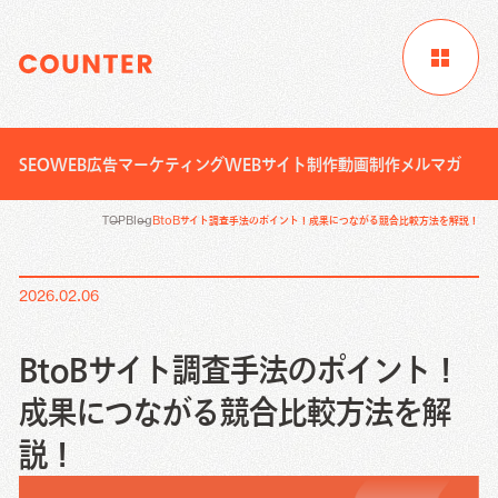
SEO
WEB広告
マーケティング
WEBサイト制作
動画制作
メルマガ
サイトTOP
企業情報
制作実績
TOP
Blog
BtoBサイト調査手法のポイント！成果につながる競合比較方法を解説！
お客様成功事例
ブログ
ニュース
2026.02.06
Digital Marketing
資料請求
お問い合わせ
サービス
BtoBサイト調査手法のポイント！
Creative Work
成果につながる競合比較方法を解
Digital Marketing
説！
Local Media