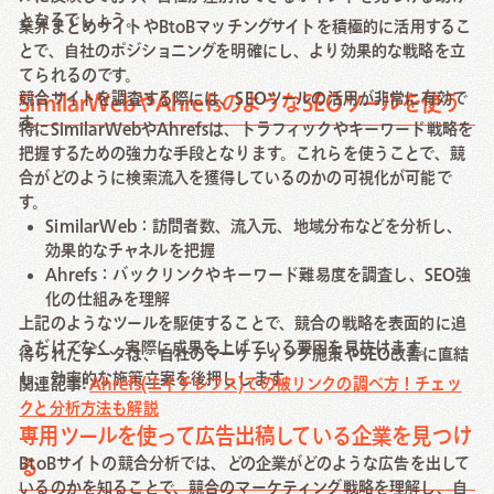
となるでしょう。
業界まとめサイトやBtoBマッチングサイトを積極的に活用するこ
とで、自社のポジショニングを明確にし、より効果的な戦略を立
てられるのです。
競合サイトを調査する際には、SEOツールの活用が非常に有効で
SimilarWebやAhrefsのようなSEOツールを使う
す。
特にSimilarWebやAhrefsは、トラフィックやキーワード戦略を
把握するための強力な手段となります。これらを使うことで、競
合がどのように検索流入を獲得しているのかの可視化が可能で
す。
SimilarWeb：訪問者数、流入元、地域分布などを分析し、
効果的なチャネルを把握
Ahrefs：バックリンクやキーワード難易度を調査し、SEO強
化の仕組みを理解
上記のようなツールを駆使することで、競合の戦略を表面的に追
うだけでなく、実際に成果を上げている要因を見抜けます。
得られたデータは、自社のマーケティング施策やSEO改善に直結
し、効率的な施策立案を後押しします。
関連記事:
Ahrefs(エイチレフス)での被リンクの調べ方！チェッ
クと分析方法も解説
専用ツールを使って広告出稿している企業を見つけ
BtoBサイトの競合分析では、どの企業がどのような広告を出して
る
いるのかを知ることで、競合のマーケティング戦略を理解し、自