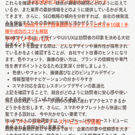
上記の過去ウェビナー資料をダウンロード
これらを確認することで、競合が顧客の疑問にどのように応えて
いるか、また業界の最新情報をどのように提供しているかが見え
てきます。さらに、SEO戦略の傾向を分析すれば、自社の検索流
入を強化するための具体的な施策に活かせるでしょう。
関連記事:
BtoBサイトで効果抜群なコンテンツと打ち手10選！手
順や成功のコツも解説
BtoBサイトでは、デザインやUI/UXは訪問者の印象を決める大切
デザインやUI/UX
なポイントです。
競合サイトを調査する際は、どんなデザインや操作性が採用され
ているかをよく確認することが、自社サイト改善のヒントになり
ます。色やフォント、画像の使い方は、ブランドの信頼性や専門
性を表すポイントとなるため注意深く分析しましょう。
色使いやフォント、画像選びなどのビジュアルデザイン
情報整理やナビゲーションの分かりやすさ
スマホ対応を含むレスポンシブデザインの最適化
上記を確認することで、競合がどのように訪問者に安心感や使い
やすさを提供しているかが見えてきます。
特にUIUXは、ユーザーが目的の情報に迷わずアクセスできるか
どうかを左右します。さらに、スマホやタブレットから快適に閲
覧できる設計は、今や欠かせない要素です。
BtoBサイトの競合調査では、トップページやファーストビューに
トップページやファーストビューの情報
表示される情報が特に重要です。
訪問者が最初に目にする部分であり、企業の印象や信頼感を大き