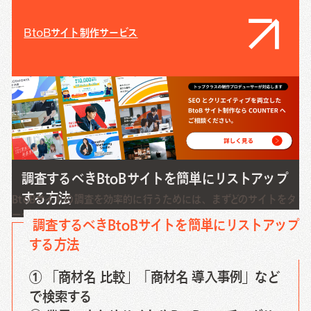
BtoBサイト制作サービス
調査するべきBtoBサイトを簡単にリストアップ
する方法
BtoBサイトの調査を効率的に行うためには、まずどのサイトをタ
ーゲットにするかを明確にすることが重要です。
調査するべきBtoBサイトを簡単にリストアップ
する方法
① 「商材名 比較」「商材名 導入事例」など
で検索する