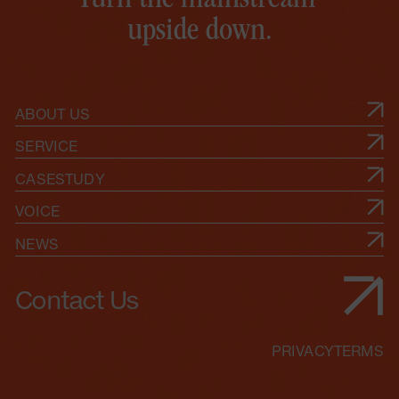
T
u
r
n
t
h
e
m
a
i
n
s
t
r
e
a
m
u
p
s
i
d
e
d
o
w
n
.
ABOUT US
SERVICE
CASESTUDY
VOICE
NEWS
Contact Us
PRIVACY
TERMS