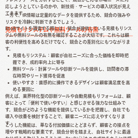
応しようとしているのかや、新技術・サービスの導入状況が見え
てきます。
一方で、IR情報は定量的なデータを提供するため、競合の強みや
リスクを冷静に判断できるでしょう。
BtoBサイトを調査する際には、競合が提供している見積もりシス
見積もりシステムや無料ツールの有無
テムや無料ツールの有無を確認することが大切です。これらは顧
客の利便性を高めるだけでなく、競合との差別化にもつながりま
す。
見積もりシステム：顧客が自社ニーズに合った価格を即時把
握でき、成約率向上に寄与
無料ツール：計算ツールや診断ツールを提供し、訪問者の滞
在時間やリード獲得を促進
使いやすさ：直感的に操作できるデザインは顧客満足度を高
める要因に
例えば、業界特化型の診断ツールや自動見積もりフォームは、顧
客にとって「便利で使いやすい」と感じさせる強力な仕組みで
す。競合がどのような機能を提供しているかを把握し、自社でも
導入や改善を検討することで、顧客ニーズに応えやすくなりま
す。
こうした機能は、単なる付加価値にとどまらず、顧客との接点を
増やす戦略的な要素です。競合分析を踏まえ、自社サイトに最適