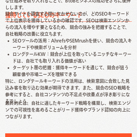
な仕組みを取り入れることで、BtoBビジネスの成功をさらに後押
しします。
競合サイトを調査する際に欠かせないのが、どのSEOキーワード
獲得しているSEOのキーワード
で上位表示を獲得しているかの確認です。SEOは検索エンジンか
らの流入を増やす要となるため、競合の強みを把握することで、
自社戦略の改善に役立ちます。
SEOツールの活用：AhrefsやSEMrushを使い、競合の流入キ
ーワードや検索ボリュームを分析
ロングテールKW：競合が上位を取っているニッチなキーワー
ドは、自社でも取り入れる価値が高い
ターゲット層の把握：獲得キーワードを通じて、競合が狙う
顧客像や市場ニーズを理解できる
特に、ロングテールキーワードの活用は、検索意図に合致した見
込み客を取り込む効果が期待できます。また、競合のSEO戦略を
参考にすると、自社コンテンツの不足点や改善点が浮き彫りにな
るでしょう。
最終的には、自社に適したキーワード戦略を構築し、検索エンジ
ンでの可視性を高めることがリード獲得やブランド認知の向上に
つながります。