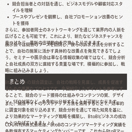
競合担当者との対話を通じ、ビジネスモデルや顧客対応スタ
イルを理解
ブースやプレゼンを観察し、自社プロモーション改善のヒン
トを獲得
さらに、参加者同士のネットワーキングを通じて業界内の人脈を
広げることも可能です。これにより、新たなビジネスチャンスを
見つけたり、最新の市場動向を交換したりできます。
展示会では競合のブースを訪問し、彼らの訴求方法を分析するこ
とで、自社の施策に活かす具体的な改善点を発見できるでしょ
う。セミナーや展示会は単なる情報収集の場ではなく、競合分析
と自社成長の双方に直結する貴重な場です。積極的に参加し、戦
略に組み込みましょう。
まとめ
BtoBサイトの競合調査は、自社の戦略を見直し、成長を促進す
るための重要なプロセスです。今回紹介したポイントを参考にす
ることで、競合のリード獲得の仕組みやコンテンツの質、デザイ
ン、SEO対策など、多角的に分析することが可能になります。
また、競合サイトのリストアップ方法を活用することで、効率的
に調査対象を絞り込めます。競合分析を通じて得た知見を基に、
より効果的なマーケティング戦略を構築し、BtoBビジネスの成功
へとつなげていきましょう。
COUNTER株式会社は、BtoBのコンテンツマーケティング実績を
多数保有するマーケティングカンパニーです。これからBtoBマー