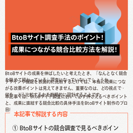
Creative Work
Local Media
Download
資料ダウンロード
Contact Us
BtoBサイトの成果を伸ばしたいと考えたとき、「なんとなく競合
を眺めて終わっている」調査になっていないでしょうか。
デザインや機能を表面的に比較するだけでは、本当に成果につな
お問い合わせ
がる改善ポイントは見えてきません。重要なのは、どの視点で・
何を・どう比較するかを戦略的に設計することです。
本記事では、BtoBサイト調査において必ず押さえるべきポイント
と、成果に直結する競合比較の具体手法をBtoBサイト制作のプロ
目線でわかりやすく解説します。
本記事で解説する内容
① BtoBサイトの競合調査で見るべきポイン