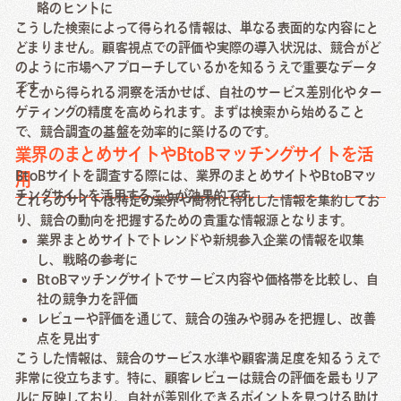
略のヒントに
こうした検索によって得られる情報は、単なる表面的な内容にと
どまりません。顧客視点での評価や実際の導入状況は、競合がど
のように市場へアプローチしているかを知るうえで重要なデータ
です。
そこから得られる洞察を活かせば、自社のサービス差別化やター
ゲティングの精度を高められます。まずは検索から始めること
で、競合調査の基盤を効率的に築けるのです。
業界のまとめサイトやBtoBマッチングサイトを活
BtoBサイトを調査する際には、業界のまとめサイトやBtoBマッ
用
チングサイトを活用することが効果的です。
これらのサイトは特定の業界や商材に特化した情報を集約してお
り、競合の動向を把握するための貴重な情報源となります。
業界まとめサイトでトレンドや新規参入企業の情報を収集
し、戦略の参考に
BtoBマッチングサイトでサービス内容や価格帯を比較し、自
社の競争力を評価
レビューや評価を通じて、競合の強みや弱みを把握し、改善
点を見出す
こうした情報は、競合のサービス水準や顧客満足度を知るうえで
非常に役立ちます。特に、顧客レビューは競合の評価を最もリア
ルに反映しており、自社が差別化できるポイントを見つける助け