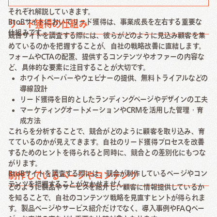
それぞれ解説していきます。
BtoBサイトにおいてリード獲得は、事業成長を左右する重要な
リード獲得の仕組み
仕組みです。
競合サイトを調査する際には、彼らがどのように見込み顧客を集
めているのかを把握することが、自社の戦略改善に直結します。
フォームやCTAの配置、提供するコンテンツやオファーの内容な
ど、具体的な要素に注目することが大切です。
ホワイトペーパーやウェビナーの提供、無料トライアルなどの
導線設計
リード獲得を目的としたランディングページやデザインの工夫
マーケティングオートメーションやCRMを活用した管理・育
成方法
これらを分析することで、競合がどのように顧客を取り込み、育
てているのかが見えてきます。自社のリード獲得プロセスを改善
するためのヒントを得られると同時に、競合との差別化にもつな
がります。
BtoBサイトを調査する際には、競合が制作しているページやコン
制作しているページやコンテンツ
テンツを把握することが欠かせません。
どのように製品やサービスを紹介し、顧客に情報提供しているか
を知ることで、自社のコンテンツ戦略を見直すヒントが得られま
す。製品ページやサービス紹介だけでなく、導入事例やFAQペー