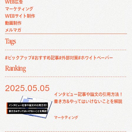
WEB広告
マーケティング
WEBサイト制作
動画制作
メルマガ
Tags
#ピックアップ
#おすすめ記事
#外部対策
#ホワイトペーパー
Ranking
2025.05.05
インタビュー記事や論文の引用方法！
書き方&やってはいけないことを解説
マーケティング