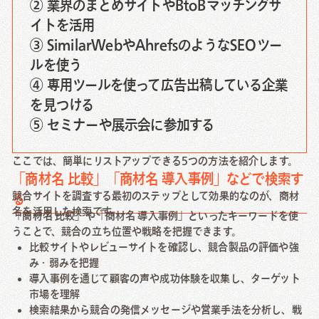
② 業界のまとめサイトやBtoBマッチングサ
イトを活用
③ SimilarWebやAhrefsのようなSEOツー
ルを使う
④ 専用ツールを使って広告出稿している企業
を見つける
⑤ セミナーや展示会に参加する
ここでは、簡単にリストアップできる5つの方法を紹介します。
「商材名 比較」「商材名 導入事例」などで検索す
競合サイトを調査する最初のステップとして効果的なのが、商材
る
名を活用した検索です。
「商材名 比較」や「商材名 導入事例」といったキーワードを使
うことで、競合の立ち位置や戦略を把握できます。
比較サイトやレビューサイトを確認し、競合製品の評価や強
み・弱みを把握
導入事例を通じて顧客の声や成功体験を収集し、ターゲット
市場を理解
検索結果から競合の発信メッセージや営業手法を分析し、戦