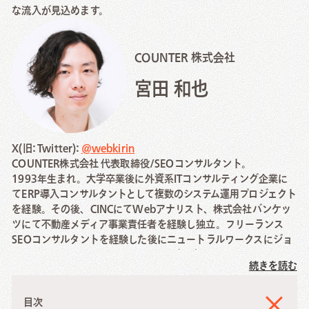
な流入が見込めます。
COUNTER 株式会社
宮田 和也
X(旧: Twitter):
@webkirin
COUNTER株式会社 代表取締役/SEOコンサルタント。
1993年生まれ。大学卒業後に外資系ITコンサルティング企業に
てERP導入コンサルタントとして複数のシステム運用プロジェクト
を経験。その後、CINCにてWebアナリスト、株式会社バンケッ
ツにて不動産メディア事業責任者を経験し独立。フリーランス
SEOコンサルタントを経験した後にニュートラルワークスにジョ
イン。SEO/コンテンツマーケティング戦略を得意分野とする。
続きを読む
◆ 経歴
2017年 日本タタ・コンサルタンシー・サービシズ株式会社/
目次