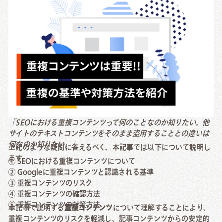
Creative Work
Local Media
Download
資料ダウンロード
Contact Us
「SEOにおける重複コンテンツって何のことなのか知りたい。他
サイトのテキストコンテンツをそのまま盗用することとの違いは
お問い合わせ
何なのか知りたい。」
上記のような疑問に答えるべく、本記事では以下について説明し
ます。
① SEOにおける重複コンテンツについて
② Googleに重複コンテンツと認識される基準
③ 重複コンテンツのリスク
④ 重複コンテンツの確認方法
⑤ 重複コンテンツの対策方法
本記事で説明する
重複コンテンツ
について理解することにより、
重複コンテンツのリスクを軽減し、記事コンテンツからの安定的