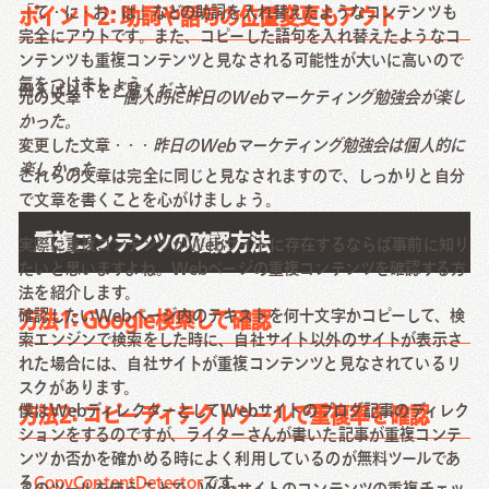
「て・に・お・は」などの助詞を入れ替えたようなコンテンツも
ポイント2: 助詞や語句の位置変更もアウト
完全にアウトです。また、コピーした語句を入れ替えたようなコ
ンテンツも重複コンテンツと見なされる可能性が大いに高いので
気をつけましょう。
例えば以下をご覧ください。
元の文章・・・
個人的に昨日のWebマーケティング勉強会が楽し
かった。
変更した文章・・・
昨日のWebマーケティング勉強会は個人的に
楽しかった。
これらの文章は完全に同じと見なされますので、しっかりと自分
で文章を書くことを心がけましょう。
重複コンテンツの確認方法
実際に重複コンテンツがWebサイトに存在するならば事前に知り
たいと思いますよね。Webページの重複コンテンツを確認する方
法を紹介します。
確認したいWebページ内のテキストを何十文字かコピーして、検
方法1: Google検索して確認
索エンジンで検索をした時に、自社サイト以外のサイトが表示さ
れた場合には、自社サイトが重複コンテンツと見なされているリ
スクがあります。
僕はWebディレクターとしてWebサイトのブログ記事のディレク
方法2: コピーディテクトツールで重複率を確認
ションをするのですが、ライターさんが書いた記事が重複コンテ
ンツか否かを確かめる時によく利用しているのが無料ツールであ
る
CopyContentDetector
です。