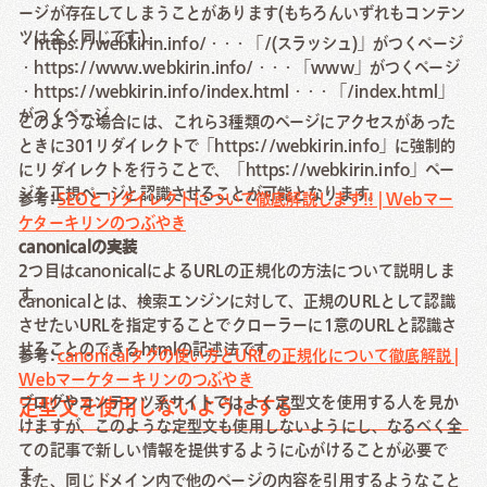
ージが存在してしまうことがあります(もちろんいずれもコンテン
ツは全く同じです)。
・https://webkirin.info/・・・「/(スラッシュ)」がつくページ
・https://www.webkirin.info/・・・「www」がつくページ
・https://webkirin.info/index.html・・・「/index.html」
がつくページ
このような場合には、これら3種類のページにアクセスがあった
ときに301リダイレクトで「https://webkirin.info」に強制的
にリダイレクトを行うことで、「https://webkirin.info」ペー
ジを正規ページと認識させることが可能となります。
参考:
SEOとリダイレクトについて徹底解説します!! | Webマー
ケターキリンのつぶやき
canonicalの実装
2つ目はcanonicalによるURLの正規化の方法について説明しま
す。
canonicalとは、検索エンジンに対して、正規のURLとして認識
させたいURLを指定することでクローラーに1意のURLと認識さ
せることのできるhtmlの記述法です。
参考:
canonicalタグの使い方とURLの正規化について徹底解説 |
Webマーケターキリンのつぶやき
ブログやコンテンツ系サイトではよく定型文を使用する人を見か
定型文を使用しないようにする
けますが、このような定型文も使用しないようにし、なるべく全
ての記事で新しい情報を提供するように心がけることが必要で
す。
また、同じドメイン内で他のページの内容を引用するようなこと