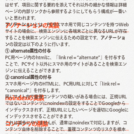
はせず、項目に関する要約を添えてそれ以外の細かな情報は詳細
ページの内部リンクから参照するようにしてもらう構成が一番い
いと思われます。
アノテーション
とは、PCやスマホ用で同じコンテンツを持つWeb
アノテーションの実装
サイトの場合に、検索エンジンに各端末ごとに異なるURLが存在
することを検索エンジンに伝えるための設定です。
アノテーショ
ン
の設定は以下のように行います。
① alternate属性の付与
PC用ページ内のhtmlに、「link rel = “alternate”」を付与する
ことで、PCサイト以外にスマホ用のサイトがあることを検索エン
ジンに伝えることができます。
② canonical属性の付与
スマホ用ページ内のHTMLに、PC用URLに対して「link rel =
“canonical”」を付与します。
同じサイト内で重複コンテンツの疑いがある場合には、正規URL
noindexの実装
ではないコンテンツにnoindexの設定をすることでGoogleから
インデックスされず、正規URLにしたいページを適切にGoogleに
インデックスさせることができます。
これは滅多にやりませんが、通常はnoindexで対応しますが、コ
コンテンツの削除
ンテンツ自体を削除することで、重複コンテンツのリスクを根本