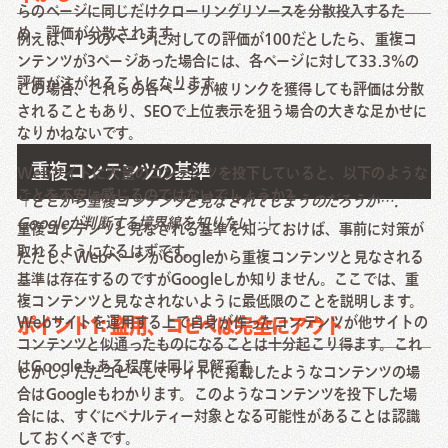
らのページに同じだけクローリングリソースを分散投入するた
め、評価が分散されます。
例えば、1つのページに対しての評価が100だとしたら、重複コ
ンテンツが3ページあった場合には、各ページに対して33.3%の
評価が注がれることになります。
この場合、これらの各ページが被リンクを獲得しても評価は分散
されることもあり、SEOで上位表示を狙う場合の大きな足かせに
なりかねないです。
重複コンテンツの基準
Webサイトに大量のコンテンツを投下していると、以下のような
ことを不安に感じるのではないでしょうか?
「
どこから重複コンテンツと見なされてしまうのだろうか….
Googleが判断する境界線を知りたい…
」
重複コンテンツと見なされる基準を知っておけば、事前に対策が
取れるようになるはずです。
ただし、WebページがGoogleから重複コンテンツと見なされる
基準は存在するのですがGoogleしか知りません。ここでは、重
複コンテンツと見なされないように最低限のことを説明します。
Webサイトを運用する上で自身が作ったコンテンツが他サイトの
ポイント1: 盗用、コピペは完全にアウト
コンテンツと似通ったものになることは十分起こり得ます。これ
はGoogleもある程度は同じ見解です。
しかし、ただコピペしてサイトに掲載したようなコンテンツの場
合はGoogleもわかります。このようなコンテンツを投下した場
合には、すぐにペナルティー対象となる可能性があることは認識
しておくべきです。