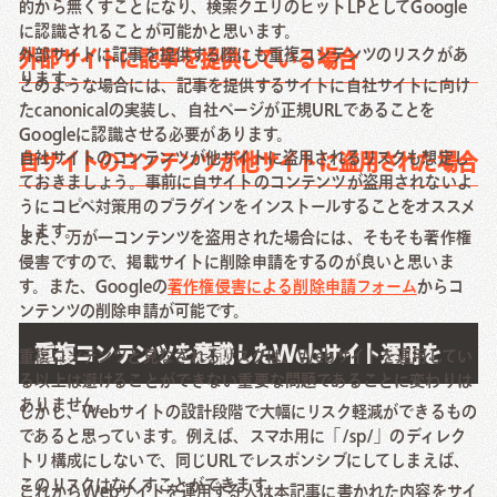
的から無くすことになり、検索クエリのヒットLPとしてGoogle
に認識されることが可能かと思います。
外部サイトに記事を提供する際にも重複コンテンツのリスクがあ
外部サイトに記事を提供している場合
ります。
このような場合には、記事を提供するサイトに自社サイトに向け
たcanonicalの実装し、自社ページが正規URLであることを
Googleに認識させる必要があります。
自社サイトのコンテンツが他サイトに盗用されるリスクも想定し
自サイトのコンテンツが他サイトに盗用された場合
ておきましょう。事前に自サイトのコンテンツが盗用されないよ
うにコピペ対策用のプラグインをインストールすることをオススメ
します。
また、万が一コンテンツを盗用された場合には、そもそも著作権
侵害ですので、掲載サイトに削除申請をするのが良いと思いま
す。また、Googleの
著作権侵害による削除申請フォーム
からコ
ンテンツの削除申請が可能です。
重複コンテンツを意識したWebサイト運用を
重複コンテンツと見なされるリスクは、Webサイトを運用してい
る以上は避けることができない重要な問題であることに変わりは
ありません。
しかし、Webサイトの設計段階で大幅にリスク軽減ができるもの
であると思っています。例えば、スマホ用に「/sp/」のディレク
トリ構成にしないで、同じURLでレスポンシブにしてしまえば、
このリスクはなくすことができます。
これからWebサイトを運用する人は本記事に書かれた内容をサイ