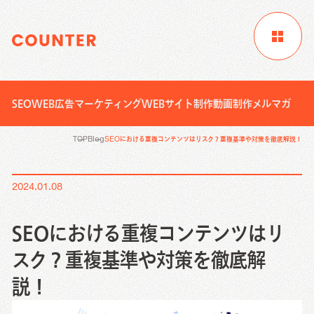
SEO
WEB広告
マーケティング
WEBサイト制作
動画制作
メルマガ
サイトTOP
企業情報
制作実績
TOP
Blog
SEOにおける重複コンテンツはリスク？重複基準や対策を徹底解説！
お客様成功事例
ブログ
ニュース
2024.01.08
Digital Marketing
資料請求
お問い合わせ
サービス
SEOにおける重複コンテンツはリ
Creative Work
スク？重複基準や対策を徹底解
Digital Marketing
説！
Local Media