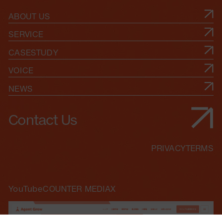
ABOUT US
SERVICE
CASESTUDY
VOICE
NEWS
Contact Us
PRIVACY
TERMS
YouTube
COUNTER MEDIA
X
資料ダウンロード
お問い合わせ