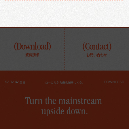
(Download)
(Contact)
資料請求
お問い合わせ
SAITAMA
DOWNLOAD
越谷
ローカルから最先端をつくる。
T
u
r
n
t
h
e
m
a
i
n
s
t
r
e
a
m
u
p
s
i
d
e
d
o
w
n
.