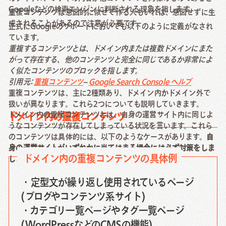
Googleなどの検索エンジンに判断される現象を指します。
重複コンテンツは意図的に似せて作る人もいれば、意図せずに生
成されることがあるので注意が必要です。
正式にGoogleのサポートにおいても以下のように定義がなされ
ています。
重複するコンテンツとは、ドメイン内または複数ドメインにまた
がって存在する、他のコンテンツと完全に同じであるか非常によ
く似たコンテンツのブロックを指します。
引用元:
重複コンテンツ
–
Google Search Console ヘルプ
重複コンテンツは、主に2種類あり、ドメイン内かドメイン外で
扱いが異なります。これら2つについても説明していきます。
ドメイン内の重複コンテンツとは、自身の運営サイト内に同じよ
ドメイン内の重複コンテンツ
うなコンテンツが存在してしまっている状況を言います。これら
のコンテンツは具体的には、以下のようなケースがあります。
自
身の運営サイトがいずれかに当てはまる場合には必ず対策をしま
ドメイン内の重複コンテンツの具体例
しょう。
・定型文が繰り返し使用されているページ
(ブログやコンテンツ系サイト)
・カテゴリ一覧ページやタグ一覧ページ
(WordPressなどのCMSの機能)