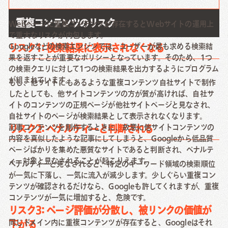
重複コンテンツのリスク
Webページに重複コンテンツが存在するとWebサイトの運用上
で重大なリスクが内包します。
Googleなどの検索エンジンでは、ユーザーが最も求める検索結
リスク1: 検索結果に表示されなくなる
果を返すことが重要なポリシーとなっています。そのため、1つ
の検索クエリに対して1つの検索結果を出力するようにプログラム
が組まれています。
もし、他サイトにもあるような重複コンテンツ自社サイトで制作
したとしても、他サイトコンテンツの方が質が高ければ、自社サ
イトのコンテンツの正規ページが他社サイトページと見なされ、
自社サイトのページが検索結果として表示されなくなります。
記事コンテンツを制作するときに、故意に他サイトコンテンツの
リスク2: ペナルティーと判断される
内容を真似したような記事にしてしまうと、Googleから低品質
ページばかりを集めた悪質なサイトであると判断され、ペナルテ
ィー対象と見なされることが起こりえます。
ペナルティーと見なされると、特定のキーワード領域の検索順位
が一気に下落し、一気に流入が減少します。少しぐらい重複コン
テンツが確認されるだけなら、Googleも許してくれますが、重複
コンテンツが一気に増加すると、危険です。
リスク3: ページ評価が分散し、被リンクの価値が
同じドメイン内に重複コンテンツが存在すると、Googleはそれ
下がる