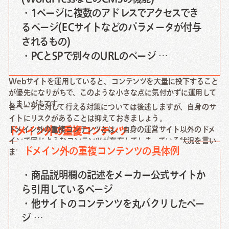
・1ページに複数のアドレスでアクセスでき
るページ(ECサイトなどのパラメータが付与
されるもの)
・PCとSPで別々のURLのページ …
Webサイトを運用していると、コンテンツを大量に投下すること
が優先になりがちで、このような小さな点に気付かずに運用して
しまいがちです。
各ページに対して行える対策については後述しますが、自身のサ
イトにリスクがあることは抑えておきましょう。
ドメイン外の重複コンテンツとは、自身の運営サイト以外のドメ
ドメイン外の重複コンテンツ
インで同じようなコンテンツが存在してしまっている状況を言い
ドメイン外の重複コンテンツの具体例
ます。
・商品説明欄の記述をメーカー公式サイトか
ら引用しているページ
・他サイトのコンテンツを丸パクリしたペー
ジ …