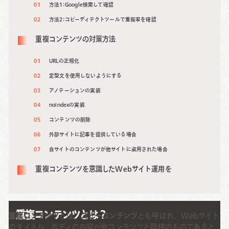
方法1: Google検索して確認
方法2: コピーディテクトツールで重複率を確認
重複コンテンツの対策方法
URLの正規化
定型文を使用しないようにする
アノテーションの実装
noindexの実装
コンテンツの削除
外部サイトに記事を提供している場合
自サイトのコンテンツが他サイトに盗用された場合
重複コンテンツを意識したWebサイト運用を
重複コンテンツとは？
重複コンテンツ
とは、
コピーコンテンツ
とも呼ばれ、Webサイト
のタイトル、ボディの内容が他コンテンツと同様のものであると