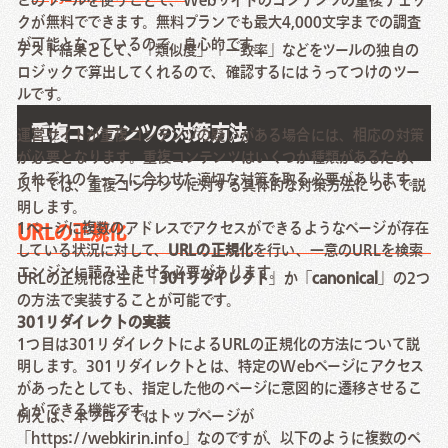
このツールを使うことで、Webサイトのコンテンツの重複チェッ
クが無料でできます。無料プランでも最大4,000文字までの調査
が可能となっているので、良心的です。
テスト結果として、「類似度」「一致率」などをツールの独自の
ロジックで算出してくれるので、確認するにはうってつけのツー
ルです。
重複コンテンツの対策方法
運営サイトが重複コンテンツの疑いがある場合には、相応の対策
が必要となります。重複コンテンツはいくつか種類があるため、
それぞれのケースに合わせた適切な対策を取る必要があります。
以下では、重複コンテンツに対する具体的な対策方法について説
明します。
1ページに複数のアドレスでアクセスができるようなページが存在
URLの正規化
している状況に対して、
URLの正規化
を行い、一意のURLを検索
エンジンに読み込ませる必要があります。
URLの正規化は主に「
301リダイレクト
」か「
canonical
」の2つ
の方法で実装することが可能です。
301リダイレクトの実装
1つ目は301リダイレクトによるURLの正規化の方法について説
明します。301リダイレクトとは、特定のWebページにアクセス
があったとしても、指定した他のページに意図的に遷移させるこ
とができる機能です。
例えば、本ブログではトップページが
「https://webkirin.info」なのですが、以下のように複数のペ