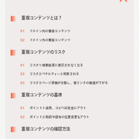
システムエンジニア(SAP Basis)
2018年 キャップジェミニ株式会社/ITコンサルタント(SAP
SD/MM)
重複コンテンツとは？
2019年 株式会社CINC/Webマーケティングアナリスト
2019年 株式会社バンケッツ/事業責任者(不動産メディア事
ドメイン内の重複コンテンツ
業)
ドメイン外の重複コンテンツ
2020年 独立/Webマーケティングコンサルタント
2022年 株式会社ニュートラルワークス/執行役員 SEOコンサル
重複コンテンツのリスク
ティングリード
2024年 COUNTER株式会社 代表取締役
リスク1: 検索結果に表示されなくなる
リスク2: ペナルティーと判断される
◆ 得意領域
リスク3: ページ評価が分散し、被リンクの価値が下がる
・SEO戦略策定から実装支援(データベース・コンテンツ)
・コンテンツマーケティング戦略策定から実装支援
重複コンテンツの基準
ポイント1: 盗用、コピペは完全にアウト
ポイント2: 助詞や語句の位置変更もアウト
重複コンテンツの確認方法