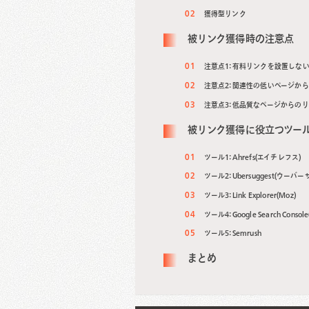
獲得型リンク
被リンク獲得時の注意点
注意点1: 有料リンクを設置しな
注意点2: 関連性の低いページか
注意点3: 低品質なページからの
被リンク獲得に役立つツー
ツール1: Ahrefs(エイチレフス)
ツール2: Ubersuggest(ウーバ
ツール3: Link Explorer(Moz)
ツール4: Google Search Con
ツール5: Semrush
まとめ