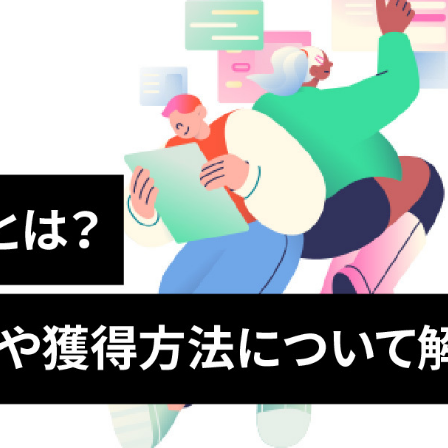
ikTok広告運用代行
Salesforce運用代行
ロゴ・VI制作
動画制作
nstagram広告運用代行
Hubspot導入支援/運用代行
採用動画制作
MA運用代行
フィックデザイン
映像制作
ゴ・VI制作
動画制作
採用動画制作