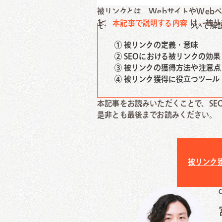
KOSHIGAYAZINE
被リンクとは、WebサイトやWeb
埼玉ベース
1つです。特に昨今のSEOでは、被
本記事で説明する内容
Download
C
そこで本記事では、下記について解
① 被リンクの定義・意味
資料ダウンロード
お問い
② SEOにおける被リンクの効果
③ 被リンクの獲得方法や注意点
④ 被リンク獲得に役立つツール
本記事をお読みいただくことで、SE
是非とも最後までお読みください。
被リンク