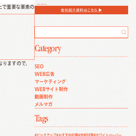
上で重要な要素の
Category
なりますので、
SEO
WEB広告
マーケティング
WEBサイト制作
動画制作
メルマガ
Tags
#ピックアップ
#おすすめ記事
#外部対策
#ホワイトペーパー