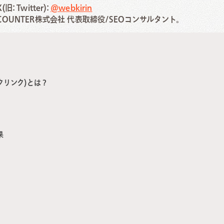
X(旧: Twitter):
@webkirin
COUNTER株式会社 代表取締役/SEOコンサルタント。
1993年生まれ。大学卒業後に外資系ITコンサルティング企業にてE
タントとして複数のシステム運用プロジェクトを経験。その後、CIN
リスト、株式会社バンケッツにて不動産メディア事業責任者を経験
ランスSEOコンサルタントを経験した後にニュートラルワークスにジ
コンテンツマーケティング戦略を得意分野とする。
クリンク)とは？
◆ 経歴
2017年 日本タタ・コンサルタンシー・サービシズ株式会社/シ
(SAP Basis)
2018年 キャップジェミニ株式会社/ITコンサルタント(SAP SD/
果
2019年 株式会社CINC/Webマーケティングアナリスト
2019年 株式会社バンケッツ/事業責任者(不動産メディア事業)
2020年 独立/Webマーケティングコンサルタント
2022年 株式会社ニュートラルワークス/執行役員 SEOコンサル
2024年 COUNTER株式会社 代表取締役
◆ 得意領域