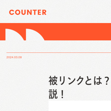
Digital Marke
Service Contents
Index
サイトTOP
企業情報
資料請求
お問い合わ
SEO
2024.03.08
SEOコンサルティング
AI-SEO記事制作/作成代行
被リンク獲得運用代行
被リンクとは？
データベース型サイトSEO支援
Digital Marketi
Service Contents
オウンドメディアコンサルティング
Creative Work
説！
SEO
We
SEOコンサルティング
F
Web制作