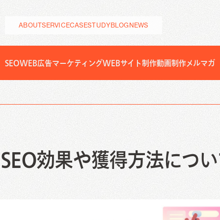
ABOUT
SERVICE
CASESTUDY
BLOG
NEWS
SEO
WEB広告
マーケティング
WEBサイト制作
動画制作
メルマガ
ting
制作実績
お客様成功事例
ブログ
せ
サービス
Web広告
CRM/MA運用
Facebook広告運用代行
CRM・SFA運用代行
TikTok広告運用代行
Salesforce運用代行
Instagram広告運用代行
Hubspot導入支援/運用代行
SEO効果や獲得方法につい
MA運用代行
ng
b広告
CRM/MA運用
acebook広告運用代行
CRM・SFA運用代行
グラフィックデザイン
映像制作