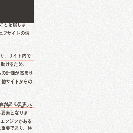
ことを指しま
ェブサイトの信
り、サイト内で
を助けるため、
らの評価が高まり
。他サイトからの
合があります。
サイテーションと
る要素となりま
索エンジンがある
に重要であり、検