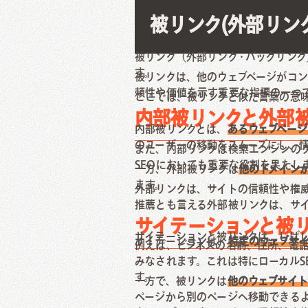
被リンク(外部リン
被リンク（外部リンク・バックリンク
す。
被リンクは、他のウェブページがコン
頼性や価値を示す重要な指標の一つ
ここでは、被リンクと似た言葉の意
内部被リンクと外部
内部被リンクとは、
あるウェブペー
のユーザーの移動をスムーズにし、
また、内部リンクは検索エンジンの
SEOにおいても重要な役割を果たし
一方、外部被リンクは
他のドメイン
ます。
外部リンクは、サイトの信頼性や権威
推薦とも言える外部被リンクは、サ
サイテーションと被
サイテーションと被リンクは、しば
サイテーションは、
特定のウェブサ
例えば、ビジネスの名前、住所、電話
みなされます。これは特にローカルS
す。
一方で、被リンクは
他のウェブサイ
ページから別のページへ移動できる