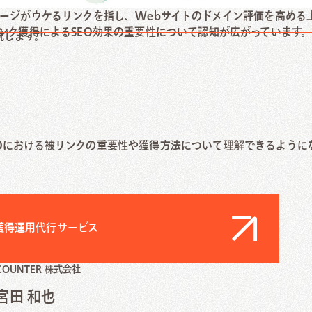
ページがウケるリンクを指し、Webサイトのドメイン評価を高める
リンク獲得によるSEO効果の重要性について認知が広がっています。
ontact Us
説します。
合わせ
Oにおける被リンクの重要性や獲得方法について理解できるように
獲得運用代行サービス
COUNTER 株式会社
宮田 和也