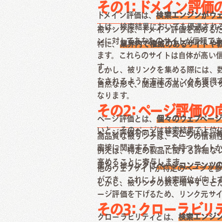
その1: ドメイン評価
ドメイン評価は、
検索エンジンがウ
トは、検索結果においても優遇され
被リンクは、ドメイン評価を高める
ンに対してあなたのサイトが信頼で
特に、
業界内で権威のあるサイトや
ます。これらのサイトは自体が高い
す。
しかし、被リンクを集める際には、
なされるような方法でリンクを獲得
自然な形で、関連性の高い質の良い
なります。
その2: ページ評価の
ページ評価とは、
個々のウェブペー
いと、そのページは検索結果で上位
ページ評価を向上させるためには、
高品質な被リンクは、ページの信頼
密接に関連するテーマを持つサイト
例えば、特定の製品に関する詳細な
高めることに寄与します。
また、被リンクは
ページコンテンツ
他のウェブサイトが特定のページを
ができ、これにより検索順位が向上
しかし、被リンクの数を増やすこと
ージ評価を下げるため、リンク元サ
その3: クローラビリ
クローラビリティとは、
検索エンジン