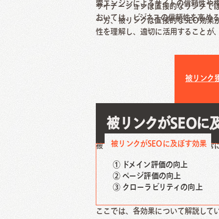
索エンジンによるサイトの信頼性や
サイテーションは直接的なリンクでは
おいては、ビジネスの信頼性を高め
一方、被リンクは直接的なSEO効果
性を理解し、適切に活用することが、
被リンク
被リンクがSEOに
被リンクがSEOに及ぼす効果
被リンクがSEOに及ぼす効果は非常
① ドメイン評価の向上
② ページ評価の向上
③ クローラビリティの向上
ここでは、各効果について解説して