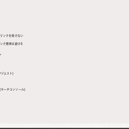
・SEO戦略策定から実装支援(データベース・コンテンツ)
・コンテンツマーケティング戦略策定から実装支援
い
らリンクを受けない
リンク獲得は避ける
ル
ーサジェスト)
sole(サーチコンソール)