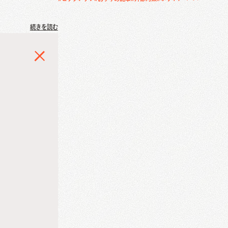
続きを読む
RP導入コンサル
CにてWebアナ
し独立。フリー
ョイン。SEO/
ステムエンジニア
MM)
ティングリード