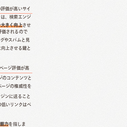
の評価が高いサイ
クは、検索エンジ
を大きく向上
させ
評価されるので
ングやスパムと見
に向上させる鍵と
ページ評価が高
ジのコンテンツと
ページの権威性を
ンジンに送ること
の低いリンクはペ
る能力
を指しま