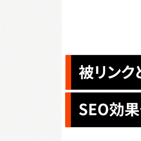
AI-SEO記事制作/作成代行
T
BtoBサイト制作
被リンク獲得運用代行
I
オウンドメディア制作・構築
データベース型サイトSEO支援
コーポレートサイト制作
オウンドメディアコンサルティング
LP制作
Creative Work
Webサイトの保守・運用代行
SMB向けWebサイト制作サービス
Choice
Web制作
グラ
Local Media
BtoBサイト制作
ロ
オウンドメディア制作・構築
コーポレートサイト制作
メディア運営
LP制作
SAITAMAZINE
Webサイトの保守・運用代行
KOSHIGAYAZINE
SMB向けWebサイト制作サービス
埼玉ベース
Choice
Local Media
メディア運営
SAITAMAZINE