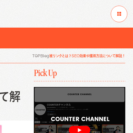
ニュース
TOP
Blog
被リンクとは？SEO効果や獲得方法について解説！
コンテンツ制作
Pick Up
インタビュー/取材記事制作代行
ホワイトペーパー制作/作成代行
メルマガ制作配信代行
て解
コンテンツ制作
インタビュー/取材記事制作代行