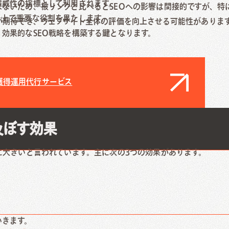
権威性の指標として利用されます。
ないため、被リンクと比べるとSEOへの影響は間接的ですが、特
る上で重要な役割を果たします。
が期待でき、ウェブサイト全体の評価を向上させる可能性がありま
効果的なSEO戦略を構築する鍵となります。
獲得運用代行サービス
及ぼす効果
に大きいと言われています。主に次の3つの効果があります。
いきます。