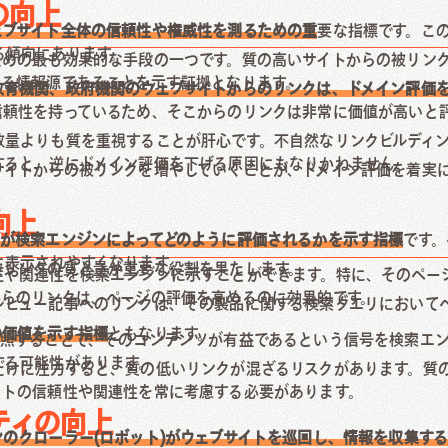
の向上
ェブサイト全体の信頼性や権威性を測るための重
要な指標です。こ
る傾向にあります。
ための最も効果的な手段の一つです。質の高いサイトからの被リン
きる情報源であることを示す証拠となります。
教育機関、政府機関のウェブサイトからのリンクは、ドメイン評価
信頼性を持っているため、そこからのリンクは非常に価値が高いと
数量よりも質を重視することが肝心です。不自然なリンクビルディ
すると、逆にドメイン評価を下げる原因にもなりかねません。
サイトからの被リンクを増やしていくことが、ドメイン評価を着実
向上
ジが検索エンジンによってどのように評価されるかを示す指標
です。
に表示されやすくなります。
被リンクの質と量が重要な役割を果たします。
性や関連性を検索エンジンに示すことができます。特に、そのペー
からのリンクは、ページの評価を高めるのに効果的です。
レビュー記事へのリンクは、その製品に関する検索クエリにおいて
の価値を示す指標
ともなります。
参照することで、そのコンテンツが有益であるという信号を検索エ
する可能性があります。
だけに注力すると、質の低いリンクが混ざるリスクがあります。質
イトの信頼性や関連性を常に考慮する必要があります。
ティの向上
のクローラー(ロボット)がウェブサイトを巡回し、情報を収集す