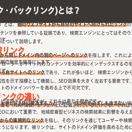
ク・バックリンク)とは？
）とは、
他のウェブサイトから自分のサイトへ向けられたリンク
の
テンツを参照している証拠であり、検索エンジンにとってはそのウ
です。
味について説明します。
被リンク
ジから同じドメイン内の別のページへのリンク
を指します。これによ
情報の発見を容易にします。
クローラーがサイト内のコンテンツを効率的にインデックスするの
ます。
から自サイトへのリンク
であり、これが多いほど、検索エンジンか
性を示す指標として機能し、SEO効果を大きく左右する要素です
イトのドメインパワーを高める上で不可欠です。
リンクの違い
しば混同されがちですが、これらは異なる概念です。
イトやビジネスに言及すること
であり、
リンクを必ずしも含まない
場
番号（NAP情報）がウェブ上に記載されているだけでも、それは
EOにおいて重要で、地域密着型ビジネスの検索結果に影響を与え
トからの直接的なリンク
を指し、そのリンクを通じてユーザーや検
ようになります。被リンクは、サイトのドメイン評価を高めるため