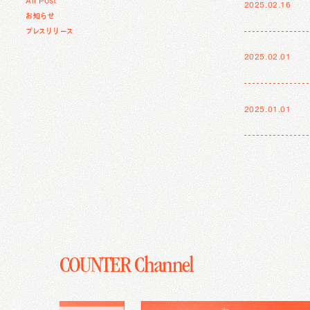
AI-SEO記事制作/作成代行
T
All Post
2025.02.16
BtoBサイト制作
被リンク獲得運用代行
I
お知らせ
オウンドメディア制作・構築
データベース型サイトSEO支援
プレスリリース
コーポレートサイト制作
オウンドメディアコンサルティング
LP制作
Creative Work
2025.02.01
Webサイトの保守・運用代行
SMB向けWebサイト制作サービス
Choice
2025.01.01
Web制作
グラ
Local Media
BtoBサイト制作
ロ
オウンドメディア制作・構築
コーポレートサイト制作
メディア運営
LP制作
SAITAMAZINE
Webサイトの保守・運用代行
KOSHIGAYAZINE
SMB向けWebサイト制作サービス
埼玉ベース
Choice
Local Media
COUNTER Channel
メディア運営
SAITAMAZINE