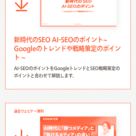
Creative Work
Local Media
新時代のSEO AI-SEOのポイント~
Download
Googleのトレンドや戦略策定のポイン
資料ダウンロード
ト ~
AI-SEOのポイントをGoogleトレンドとSEO戦略策定の
Contact Us
ポイントと合わせて解説します。
お問い合わせ
過去ウェビナー資料