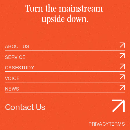
T
u
r
n
t
h
e
m
a
i
n
s
t
r
e
a
m
u
p
s
i
d
e
d
o
w
n
.
ABOUT US
SERVICE
CASESTUDY
VOICE
NEWS
Contact Us
PRIVACY
TERMS