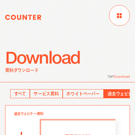
Download
サイトTOP
企業情報
制作実績
資料ダウンロード
お客様成功事例
ブログ
ニュース
TOP
Download
Digital Marketing
資料請求
お問い合わせ
サービス
すべて
サービス資料
ホワイトペーパー
過去ウェビナ
Creative Work
Digital Marketing
過去ウェビナー資料
Local Media