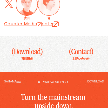
宮田
森
Counter Media
note
(Download)
(Contact)
資料請求
お問い合わせ
SAITAMA
DOWNLOAD
越谷
ローカルから最先端をつくる。
T
u
r
n
t
h
e
m
a
i
n
s
t
r
e
a
m
u
p
s
i
d
e
d
o
w
n
.