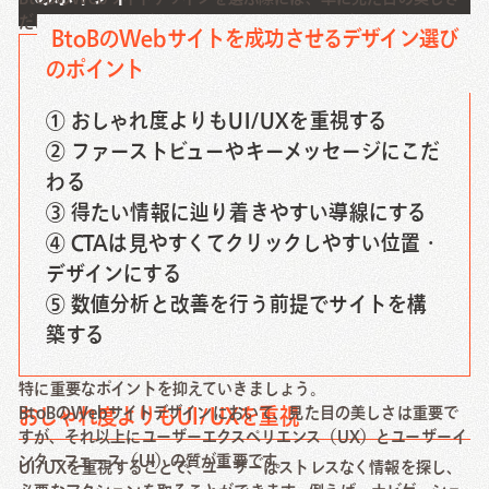
だけでなく、ユーザーの利便性を重視することが重要です。
BtoBのWebサイトを成功させるデザイン選び
のポイント
① おしゃれ度よりもUI/UXを重視する
② ファーストビューやキーメッセージにこだ
わる
③ 得たい情報に辿り着きやすい導線にする
④ CTAは見やすくてクリックしやすい位置・
デザインにする
⑤ 数値分析と改善を行う前提でサイトを構
築する
特に重要なポイントを抑えていきましょう。
BtoBのWebサイトデザインにおいて、見た目の美しさは重要で
おしゃれ度よりもUI/UXを重視
すが、それ以上にユーザーエクスペリエンス（UX）とユーザーイ
ンターフェース（UI）の質が重要です。
UI/UXを重視することで、ユーザーはストレスなく情報を探し、