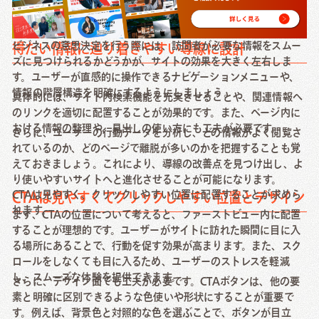
ビジネスの意思決定を行う際には、訪問者が必要な情報をスムー
得たい情報に辿り着きやすい導線に設計
ズに見つけられるかどうかが、サイトの効果を大きく左右しま
す。ユーザーが直感的に操作できるナビゲーションメニューや、
情報の階層構造を明確にするようにしましょう。
具体的には、サイト内検索機能を充実させることや、関連情報へ
のリンクを適切に配置することが効果的です。また、ページ内に
おける情報の整理や、見出しの使い方にも工夫が必要です。
さらに、ユーザーの行動データを分析し、どの情報がよく閲覧さ
れているのか、どのページで離脱が多いのかを把握することも覚
えておきましょう。これにより、導線の改善点を見つけ出し、よ
り使いやすいサイトへと進化させることが可能になります。
CTAは見やすく、クリックしやすい位置に配置することが求めら
CTAは見やすくてクリックしやすい位置とデザイン
れます。
まず、CTAの位置について考えると、ファーストビュー内に配置
することが理想的です。ユーザーがサイトに訪れた瞬間に目に入
る場所にあることで、行動を促す効果が高まります。また、スク
ロールをしなくても目に入るため、ユーザーのストレスを軽減
し、スムーズな体験を提供できます。
さらに、デザイン面でも工夫が必要です。CTAボタンは、他の要
素と明確に区別できるような色使いや形状にすることが重要で
す。例えば、背景色と対照的な色を選ぶことで、ボタンが目立