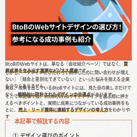
Creative Work
Local Media
Download
資料ダウンロード
BtoBのWebサイトは、単なる「会社紹介ページ」ではなく、
営
業成果を生み出す重要なビジネス資産
です。
しかし、「デザインにこだわって制作したのに問い合わせが増え
Contact Us
ない」「競合と差別化できていない」といった悩みを抱える企業
も少なくありません。
実は、成果を出しているBtoBサイトには、見た目の美しさだけで
お問い合わせ
なく、
戦略的に設計されたデザインの共通点
があります。
そこで本記事では、BtoBのWebサイトデザインを選ぶ際に押さ
えるべきポイントと、実際に成果につながっている成功事例をも
とに、
売上・リード獲得に直結するデザインの考え方
をわかりや
すく解説します。
本記事で解説する内容
① デザイン選びのポイント