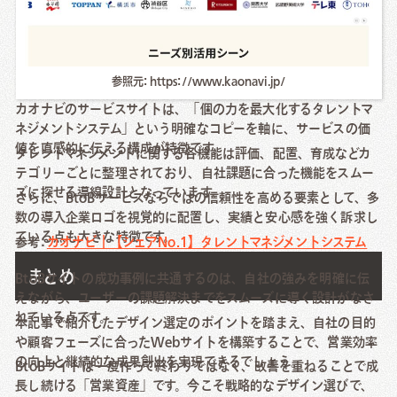
参照元: https://www.kaonavi.jp/
カオナビのサービスサイトは、「個の力を最大化するタレントマ
ネジメントシステム」という明確なコピーを軸に、サービスの価
値を直感的に伝える構成が特徴です。
タレントマネジメントに関する各機能は評価、配置、育成などカ
テゴリーごとに整理されており、自社課題に合った機能をスムー
ズに探せる導線設計となっています。
さらに、BtoBサービスならではの信頼性を高める要素として、多
数の導入企業ロゴを視覚的に配置し、実績と安心感を強く訴求し
ている点も大きな特徴です。
参考:
カオナビ｜【シェアNo.1】タレントマネジメントシステム
まとめ
BtoBサイトの成功事例に共通するのは、自社の強みを明確に伝
えながら、ユーザーの課題解決までをスムーズに導く設計がなさ
れている点です。
本記事で紹介したデザイン選定のポイントを踏まえ、自社の目的
や顧客フェーズに合ったWebサイトを構築することで、営業効率
の向上と継続的な成果創出を実現できるでしょう。
BtoBサイトは一度作って終わりではなく、改善を重ねることで成
長し続ける「営業資産」です。今こそ戦略的なデザイン選びで、