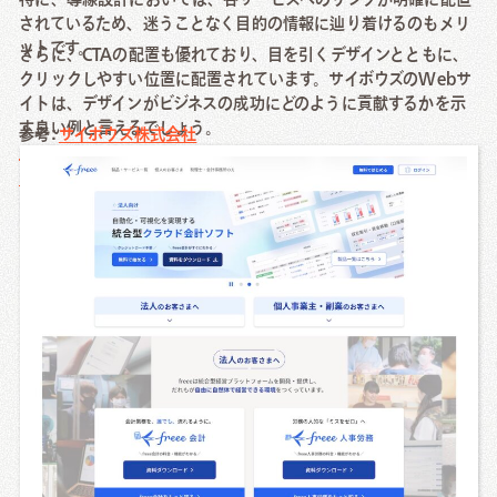
されているため、迷うことなく目的の情報に辿り着けるのもメリ
ットです。
さらに、CTAの配置も優れており、目を引くデザインとともに、
クリックしやすい位置に配置されています。サイボウズのWebサ
イトは、デザインがビジネスの成功にどのように貢献するかを示
す良い例と言えるでしょう。
参考:
サイボウズ株式会社
freee（フリー）