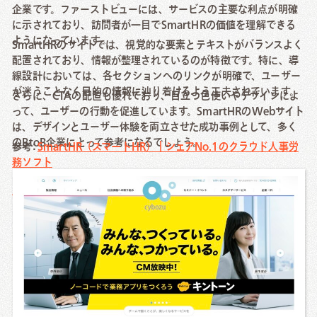
企業です。ファーストビューには、サービスの主要な利点が明確
に示されており、訪問者が一目でSmartHRの価値を理解できる
ようになっています。
SmartHRのサイトでは、視覚的な要素とテキストがバランスよく
配置されており、情報が整理されているのが特徴です。特に、導
線設計においては、各セクションへのリンクが明確で、ユーザー
が迷うことなく目的の情報に辿り着けるよう工夫されています。
さらに、CTAの配置も優れており、目立つ色使いやデザインによ
って、ユーザーの行動を促進しています。SmartHRのWebサイト
は、デザインとユーザー体験を両立させた成功事例として、多く
のBtoB企業にとって参考になるでしょう。
参考:
SmartHR（スマートHR）｜シェアNo.1のクラウド人事労
務ソフト
サイボウズ（Cybozu）