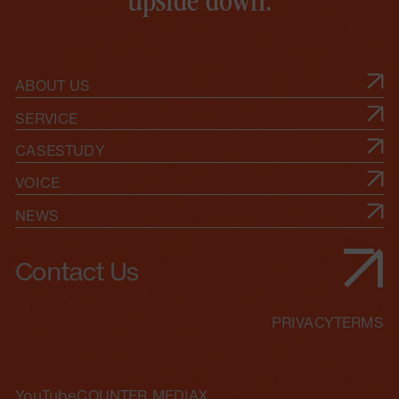
u
p
s
i
d
e
d
o
w
n
.
ABOUT US
SERVICE
CASESTUDY
VOICE
NEWS
Contact Us
PRIVACY
TERMS
YouTube
COUNTER MEDIA
X