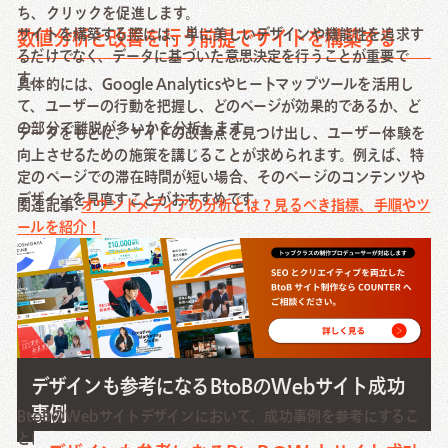
ち、クリックを促進します。
サイトを構築する際には、単に美しいデザインや機能性を追求す
数値分析と改善を行う前提でサイトを構築する
るだけでなく、データに基づいた意思決定を行うことが重要で
す。
具体的には、Google Analyticsやヒートマップツールを活用し
て、ユーザーの行動を把握し、どのページが効果的であるか、ど
の部分で離脱が多いかを分析します。
データをもとに、サイトの改善点を見つけ出し、ユーザー体験を
向上させるための施策を講じることが求められます。例えば、特
定のページでの滞在時間が短い場合、そのページのコンテンツや
デザインを見直すことがおすすめです。
関連記事:
オウンドメディアの分析とは？見るべき指標、手順やツ
ールを紹介！
デザインも参考になるBtoBのWebサイト成功
事例
BtoBのWebサイトデザインにおいて、成功事例を参考にするこ
とは有効です。