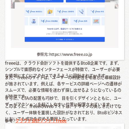
参照元: https://www.freee.co.jp
freeeは、クラウド会計ソフトを提供するBtoB企業です。まず、
シンプルで直感的なインターフェースが特徴で、ユーザーが必要
な情報にすぐにアクセスできるように設計されています。
また、freeeのサイトは、ユーザーの利便性を考慮した導線設計
が施されています。例えば、各サービスの詳細ページへの遷移が
スムーズで、必要な情報を迷わず探し出せるようになっているの
が特徴です。
さらに、CTAの配置も巧妙で、目を引くデザインとともに、ユー
ザーがアクションを起こしやすい位置に配置されています。
このように、freeeのWebサイトは、デザインの美しさだけでな
く、ユーザー体験を重視した設計がなされており、BtoBビジネス
においても成功を収める要因となっています。
参考:
クラウド会計ソフト｜freee
カオナビ