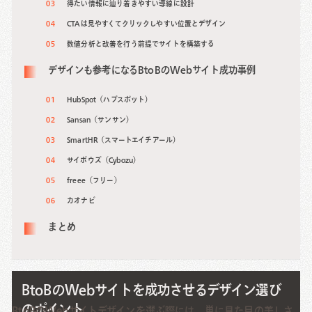
得たい情報に辿り着きやすい導線に設計
CTAは見やすくてクリックしやすい位置とデザイン
数値分析と改善を行う前提でサイトを構築する
デザインも参考になるBtoBのWebサイト成功事例
HubSpot（ハブスポット）
Sansan（サンサン）
SmartHR（スマートエイチアール）
サイボウズ（Cybozu）
freee（フリー）
カオナビ
まとめ
BtoBのWebサイトを成功させるデザイン選び
のポイント
BtoBのWebサイトデザインを選ぶ際には、単に見た目の美しさ