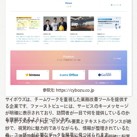
参照元: https://cybozu.co.jp
サイボウズは、チームワークを重視した業務改善ツールを提供す
る企業です。ファーストビューには、サービスのキーメッセージ
が明確に表示されており、訪問者が一目で何を提供しているのか
を理解できるようになっています。
サイボウズのサイトは、ビジュアル要素とテキストのバランスが絶
妙で、視覚的に魅力的でありながらも、情報が整理されているた
め、ユーザーが必要なデータを簡単に見つけられます。
特に、導線設計においては、各サービスへのリンクが明確に配置