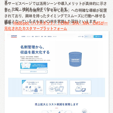
す。
各サービスページでは活用シーンや導入メリットが具体的に示さ
れ、比較・検討もしやすくなっています。
また、ページ内の随所に「デモ申し込み」への明確な導線が配置
されており、興味を持ったタイミングでスムーズに行動へ移せる
構成となっている点も高いCVRを意識した設計といえます。
参考:
HubSpot（ハブスポット）｜CRM・SFA・MA・CMSが一
元化されたカスタマープラットフォーム
Sansan（サンサン）