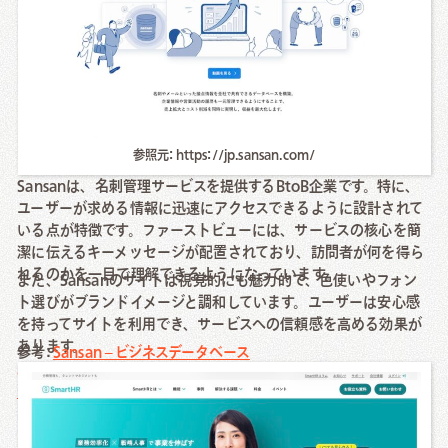
参照元: https://jp.sansan.com/
Sansanは、名刺管理サービスを提供するBtoB企業です。特に、
ユーザーが求める情報に迅速にアクセスできるように設計されて
いる点が特徴です。ファーストビューには、サービスの核心を簡
潔に伝えるキーメッセージが配置されており、訪問者が何を得ら
れるのかを一目で理解できるようになっています。
また、Sansanのサイトは視覚的にも魅力的で、色使いやフォン
ト選びがブランドイメージと調和しています。ユーザーは安心感
を持ってサイトを利用でき、サービスへの信頼感を高める効果が
あります。
参考:
Sansan – ビジネスデータベース
SmartHR（スマートエイチアール）