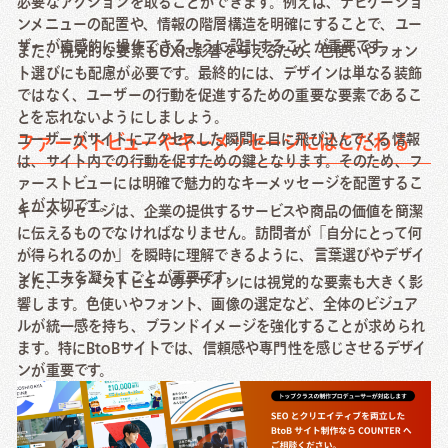
必要なアクションを取ることができます。例えば、ナビゲーショ
ンメニューの配置や、情報の階層構造を明確にすることで、ユー
ザーが直感的に操作できるように設計することが重要です。
また、視覚的な要素もUXに影響を与えるため、色使いやフォン
ト選びにも配慮が必要です。最終的には、デザインは単なる装飾
ではなく、ユーザーの行動を促進するための重要な要素であるこ
とを忘れないようにしましょう。
ユーザーがサイトにアクセスした瞬間に目に飛び込んでくる情報
ファーストビューやキーメッセージにはこだわる
は、サイト内での行動を促すための鍵となります。そのため、フ
ァーストビューには明確で魅力的なキーメッセージを配置するこ
とが大切です。
キーメッセージは、企業の提供するサービスや商品の価値を簡潔
に伝えるものでなければなりません。訪問者が「自分にとって何
が得られるのか」を瞬時に理解できるように、言葉選びやデザイ
ンに工夫を凝らすことが重要です。
また、ファーストビューのデザインには視覚的な要素も大きく影
響します。色使いやフォント、画像の選定など、全体のビジュア
ルが統一感を持ち、ブランドイメージを強化することが求められ
ます。特にBtoBサイトでは、信頼感や専門性を感じさせるデザイ
ンが重要です。